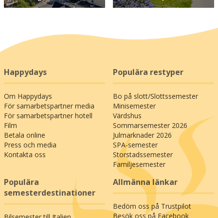
Happydays
Populära restyper
Om Happydays
Bo på slott/Slottssemester
För samarbetspartner media
Minisemester
För samarbetspartner hotell
Värdshus
Film
Sommarsemester 2026
Betala online
Julmarknader 2026
Press och media
SPA-semester
Kontakta oss
Storstadssemester
Familjesemester
Populära
Allmänna länkar
semesterdestinationer
Bedöm oss på Trustpilot
Besök oss på Facebook
Bilsemester till Italien