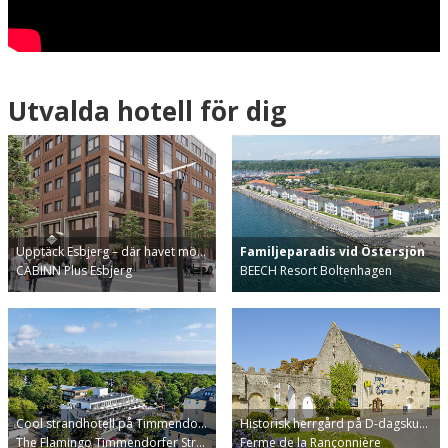
Utvalda hotell för dig
Upptäck Esbjerg – där havet mö…
Familjeparadis vid Östersjön
CABINN Plus Esbjerg
BEECH Resort Boltenhagen
Cool strandhotell på Timmendo…
Historisk herrgård på D-dagsku…
The Flamingo Timmendorfer Str…
Ferme de la Rançonnière