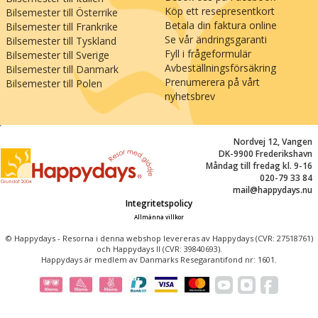
Köp ett resepresentkort
Bilsemester till Österrike
Betala din faktura online
Bilsemester till Frankrike
Se vår ändringsgaranti
Bilsemester till Tyskland
Fyll i frågeformulär
Bilsemester till Sverige
Avbeställningsförsäkring
Bilsemester till Danmark
Prenumerera på vårt
Bilsemester till Polen
nyhetsbrev
;
Nordvej 12, Vangen
DK-9900 Frederikshavn
Måndag till fredag kl. 9-16
020-79 33 84
mail@happydays.nu
Integritetspolicy
Allmänna villkor
© Happydays - Resorna i denna webshop levereras av Happydays (CVR: 27518761)
och Happydays II (CVR: 39840693).
Happydays är medlem av Danmarks Resegarantifond nr: 1601.