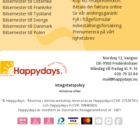
Köp ett resepresentkort
Bilsemester till Österrike
Betala din faktura online
Bilsemester till Frankrike
Se vår ändringsgaranti
Bilsemester till Tyskland
Fyll i frågeformulär
Bilsemester till Sverige
Avbeställningsförsäkring
Bilsemester till Danmark
Prenumerera på vårt
Bilsemester till Polen
nyhetsbrev
;
Nordvej 12, Vangen
DK-9900 Frederikshavn
Måndag till fredag kl. 9-16
020-79 33 84
mail@happydays.nu
Integritetspolicy
Allmänna villkor
© Happydays - Resorna i denna webshop levereras av Happydays (CVR: 27518761)
och Happydays II (CVR: 39840693).
Happydays är medlem av Danmarks Resegarantifond nr: 1601.