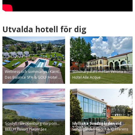
Utvalda hotell för dig
Wellness och sommarlyx i Kärnt…
Sommarpalats mellan Verona o…
Das Balance SPA & GOLF Hotel …
Hotel Alle Acque
Sjöidyll i Mecklenburg-Vorpom…
Idylliska Sundsgården vid
havet
BEECH Resort Plauer See
Sundsgården Hotell & Konferens