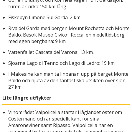
Gör en bilutflykt och kör hela vägen runt Gardasjön,
turen är cirka 150 km lång.
Fiskebyn Limone Sul Garda: 2 km.
Riva del Garda med bergen Mount Rochetta och Monte
Baldo. Besök Museo Civico i Rocca, en medeltidsborg
med egen bergbana: 9 km.
Vattenfallet Cascata del Varona: 13 km.
Sjöarna Lago di Tenno och Lago di Ledro: 19 km.
I Malcesine kan man ta linbanan upp på berget Monte
Baldo och njuta av den fantastiska utsikten över sjön:
27 km.
Lite längre utflykter
Vinområdet Valpolicella startar i låglandet öster om
Costermano och är speciellt känt för sina
Amaroneviner samt Ripasso. Valpolicella har en
urgammal historia som vindistrikt, namnet stammar