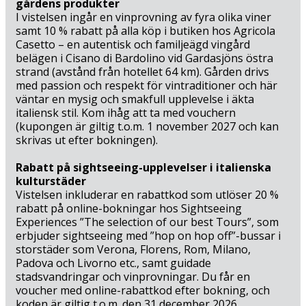
gårdens produkter
I vistelsen ingår en vinprovning av fyra olika viner
samt 10 % rabatt på alla köp i butiken
hos Agricola
Casetto – en autentisk och familjeägd vingård
belägen i Cisano di Bardolino vid Gardasjöns östra
strand (avstånd från hotellet 64 km). Gården drivs
med passion och respekt för vintraditioner och här
väntar en mysig och smakfull upplevelse i äkta
italiensk stil. Kom ihåg att ta med vouchern
(kupongen är giltig t.o.m. 1 november 2027 och kan
skrivas ut efter bokningen).
Rabatt på sightseeing-upplevelser i italienska
kulturstäder
Vistelsen inkluderar en rabattkod som utlöser 20 %
rabatt på online-bokningar hos Sightseeing
Experiences ”The selection of our best Tours”, som
erbjuder sightseeing med ”hop on hop off”-bussar i
storstäder som Verona, Florens, Rom, Milano,
Padova och Livorno etc., samt guidade
stadsvandringar och vinprovningar. Du får en
voucher med online-rabattkod efter bokning, och
koden är giltig t.o.m. den 31 december 2026.