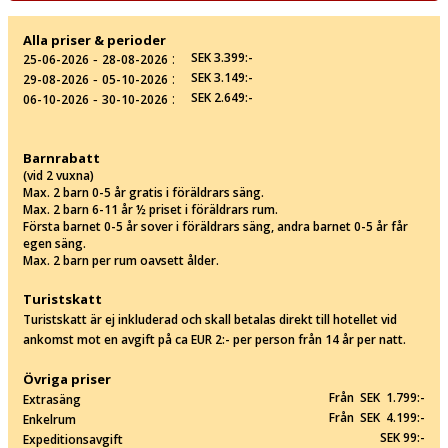
Alla priser & perioder
‐
:
SEK 3.399:-
25-06-2026
28-08-2026
‐
:
SEK 3.149:-
29-08-2026
05-10-2026
‐
:
SEK 2.649:-
06-10-2026
30-10-2026
Barnrabatt
(vid 2 vuxna)
Max. 2 barn 0-5 år gratis i föräldrars säng.
Max. 2 barn 6-11 år ½ priset i föräldrars rum.
Första barnet 0-5 år sover i föräldrars säng, andra barnet 0-5 år får
egen säng.
Max. 2 barn per rum oavsett ålder.
Turistskatt
Turistskatt är ej inkluderad och skall betalas direkt till hotellet vid
ankomst mot en avgift på ca EUR 2:- per person från 14 år per natt.
Övriga priser
Från SEK 1.799:-
Extrasäng
Från SEK 4.199:-
Enkelrum
SEK 99:-
Expeditionsavgift