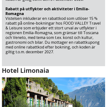
Rabatt på utflykter och aktiviteter i Emilia-
Romagna
Vistelsen inkluderar en rabattkod som utlöser 15 %
rabatt på online-bokningar hos FOOD VALLEY Travel
& Leisure som erbjuder ett stort urval av utflykter i
regionen Emilia-Romagna, som gränsar till Toscana
och Veneto, med tema som t.ex. konst och kultur,
gastronomi och bilar. Du mottager en rabattkupong
med online rabattkod efter bokning, och koden är
giltig t.o.m. december 2027.
Ankomst
Hotel Limonaia
Grön = ankomstdatum är ledig (bokning går att
genomföra direkt).
Gul = ankomstdatum är möjligen ledig (kan bokas mot
förfrågan - vi återkommer med definitiv
bokningsbekräftelse).