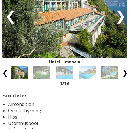
Röd = ankomstdatum är fullbokad.
Vit = ingen ankomst möjlig
Eventuell rabatt är avdragen från de angivna priserna.
Hotel Limonaia
1
/18
Faciliteter
Aircondition
Cykeluthyrning
Hiss
Utomhuspool