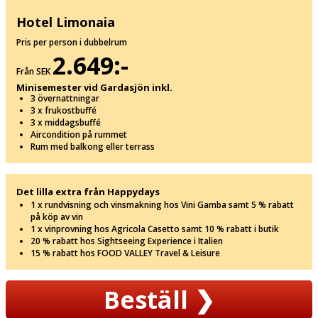
Hotel Limonaia
Pris per person i dubbelrum
2.649:-
Från SEK
Minisemester vid Gardasjön inkl.
3 övernattningar
3 x frukostbuffé
3 x middagsbuffé
Aircondition på rummet
Rum med balkong eller terrass
Det lilla extra från Happydays
1 x rundvisning och vinsmakning hos Vini Gamba samt 5 % rabatt
på köp av vin
1 x vinprovning hos Agricola Casetto samt 10 % rabatt i butik
20 % rabatt hos Sightseeing Experience i Italien
15 % rabatt hos FOOD VALLEY Travel & Leisure
Beställ
❯