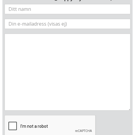
E 010&deg; 48.145'
N 45&deg; 49.328'