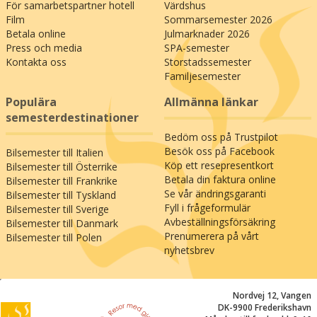
För samarbetspartner hotell
Värdshus
Film
Sommarsemester 2026
Betala online
Julmarknader 2026
Press och media
SPA-semester
Kontakta oss
Storstadssemester
Familjesemester
Populära
Allmänna länkar
semesterdestinationer
Bedöm oss på Trustpilot
Besök oss på Facebook
Bilsemester till Italien
Köp ett resepresentkort
Bilsemester till Österrike
Betala din faktura online
Bilsemester till Frankrike
Se vår ändringsgaranti
Bilsemester till Tyskland
Fyll i frågeformulär
Bilsemester till Sverige
Avbeställningsförsäkring
Bilsemester till Danmark
Prenumerera på vårt
Bilsemester till Polen
nyhetsbrev
;
Nordvej 12, Vangen
DK-9900 Frederikshavn