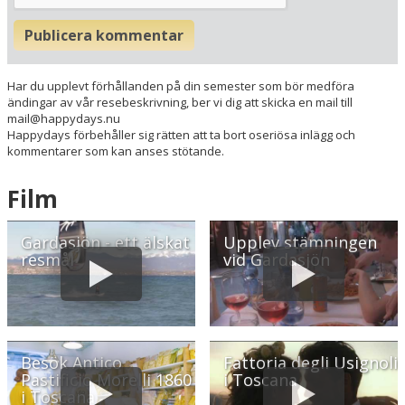
Publicera kommentar
Har du upplevt förhållanden på din semester som bör medföra
ändingar av vår resebeskrivning, ber vi dig att skicka en mail till
mail@happydays.nu
Happydays förbehåller sig rätten att ta bort oseriösa inlägg och
kommentarer som kan anses stötande.
Film
Gardasjön - ett älskat
Upplev stämningen
resmål
vid Gardasjön
Besök Antico
Fattoria degli Usignoli
Pastificio Morelli 1860
i Toscana
i Toscana