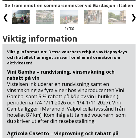
sevärdheter och vinområden som väntar. Besök
Se fram emot en sommarsemester vid Gardasjön i Italien
exempelvis vinområdet Valpolicella (47 km) som är
mycket känt för sitt klassiska Amaronevin. Ett annat
utflyktstips är den historiska staden Malcesine (28 km) på
Gardasjöns östra kust och här kan du bland annat
1
/18
beundra det praktfulla Castello Scaligero från 1300-talet.
Viktig information
Från Malcesine kan du också ta linbanan upp till berget
Monte Baldo och få en praktfulla panoramavy över
Viktig information: Dessa vouchers erbjuds av Happydays
Gardasjön. Se fram emot en bilsemester till Gardasjön
och hotellet har inget ansvar för eller information om
med ett boende på ett härligt utsiktshotell, nära det
aktiviteten!
romantiska fiskeläget Limone!
Vini Gamba – rundvisning, vinsmakning och
rabatt på vin
Vistelsen inkluderar en rundvisning samt en
vinsmakning av fyra viner hos vinproducenten Vini
Gamba, samt 5 % rabatt på köp av vin i butiken (i
perioderna 1/4-1/11 2026 och 1/4-1/11 2027). Vini
Gamba ligger i Marano di Valpolicella (avstånd från
hotellet 87 km). Kom ihåg att ta med vouchern, som
du skriver ut efter din resebeställning.
Agricola Casetto – vinprovning och rabatt på