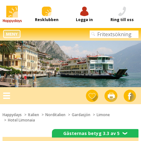
Resklubben
Logga in
Ring till oss
MENY
Toggle
navigation
Happydays
Italien
Norditalien
Gardasjön
Limone
Hotel Limonaia
Gästernas betyg 3.3 av 5
❯