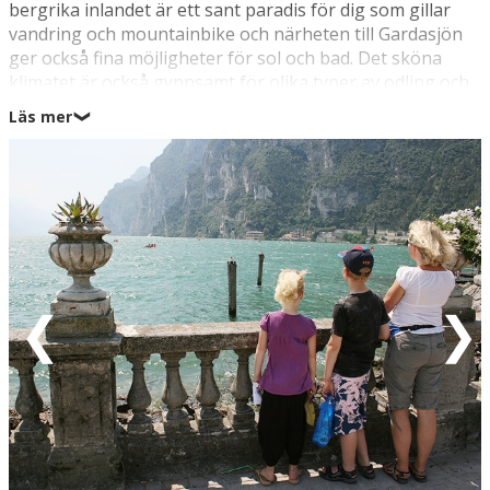
bergrika inlandet är ett sant paradis för dig som gillar
vandring och mountainbike och närheten till Gardasjön
ger också fina möjligheter för sol och bad. Det sköna
klimatet är också gynnsamt för olika typer av odling och
detta område är mycket känt för sina citronplantager och
Läs mer
❯
sin smakrika olivolja, så passa på att köpa smakrika
souvenirer.
På Hotel Limonaia har du under varma sommardagar fina
möjligheter för att svalka dig med ett dopp i hotellets
utomhus swimmingpool med skön utsikt över Gardasjön
och bergen, och här har barnen dessutom sin egen pool.
Dessutom finns det wellnessavdelning med inomhuspool
så oavsett väder och vind är du garanterad en härlig
badsemester. Passa också på att vandra i de vackra
omgivningarna, inte så långt ifrån hotellet ligger det
bland annat ett litet brusande vattenfall.
Vill du ut på mera äventyr, så har omgivningarna mycket
att bjuda på: Runt Gardasjön finns det otaliga