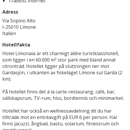
Trådlöst internet
Adress
Via Sopino Alto
I-25010 Limone
Italien
Hotellfakta
Hotel Limonaia är ett charmigt äldre turistklasshotell,
som ligger i en 60.000 m² stor park med bland annat
citronträd. Hotellet ligger på sluttningen ner mot
Gardasjön, i utkanten av fiskeläget Limone sul Garda (2
km).
På hotellet finns det à la carte-restaurang, café, bar,
sällskapsrum, TV-rum, hiss, bordtennis och minimarket.
Hotellet har också en wellnessavdelning dit du har
tillträde mot en entréavgift på EUR 6 per person. Här
finns jacuzzi, ångbad, bastu, solarium, fitnessrum och