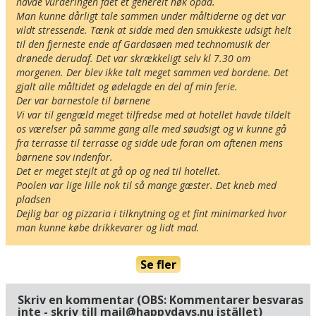
havde vurderingen fået et generelt nøk opad. 

Här ligger hotellet
Man kunne dårligt tale sammen under måltiderne og det var 
Visa alla Happydays hotell i Italien
vildt stressende. Tænk at sidde med den smukkeste udsigt helt 
Flygplatser
til den fjerneste ende af Gardasøen med technomusik der 
Museer
drønede derudaf. Det var skrækkeligt selv kl 7.30 om 
morgenen. Der blev ikke talt meget sammen ved bordene. Det 
Radie runt hotellet:
gjalt alle måltidet og ødelagde en del af min ferie. 

Der var barnestole til børnene

Vi var til gengæld meget tilfredse med at hotellet havde tildelt 
Hitta vägen till hotellet
os værelser på samme gang alle med søudsigt og vi kunne gå 
Hotel Limonaia
fra terrasse til terrasse og sidde ude foran om aftenen mens 
Via Sopino Alto
børnene sov indenfor. 

I-25010 Limone
Det er meget stejlt at gå op og ned til hotellet. 

Italien
Poolen var lige lille nok til så mange gæster. Det kneb med 
pladsen 

Dejlig bar og pizzaria i tilknytning og et fint minimarked hvor 
Din adress
man kunne købe drikkevarer og lidt mad. 
Se fler
Hitta resvägen
❯
Skriv en kommentar (OBS: Kommentarer besvaras
Hotellets GPS-koordinater
inte - skriv till mail@happydays.nu istället)