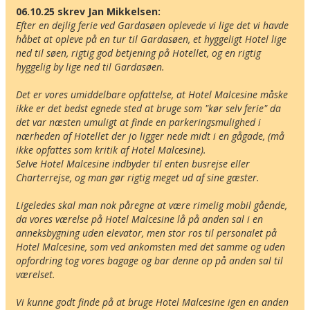
06.10.25 skrev Jan Mikkelsen:
Efter en dejlig ferie ved Gardasøen oplevede vi lige det vi havde 
håbet at opleve på en tur til Gardasøen, et hyggeligt Hotel lige 
ned til søen, rigtig god betjening på Hotellet, og en rigtig 
hyggelig by lige ned til Gardasøen.

Det er vores umiddelbare opfattelse, at Hotel Malcesine måske 
ikke er det bedst egnede sted at bruge som "kør selv ferie" da 
det var næsten umuligt at finde en parkeringsmulighed i 
nærheden af Hotellet der jo ligger nede midt i en gågade, (må 
ikke opfattes som kritik af Hotel Malcesine).

Selve Hotel Malcesine indbyder til enten busrejse eller 
Charterrejse, og man gør rigtig meget ud af sine gæster.

Ligeledes skal man nok påregne at være rimelig mobil gående, 
da vores værelse på Hotel Malcesine lå på anden sal i en 
anneksbygning uden elevator, men stor ros til personalet på 
Hotel Malcesine, som ved ankomsten med det samme og uden 
opfordring tog vores bagage og bar denne op på anden sal til 
værelset.    

Vi kunne godt finde på at bruge Hotel Malcesine igen en anden 