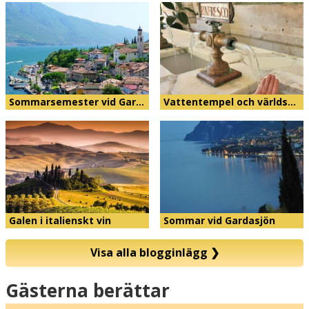
Sommarsemester vid Gar…
Vattentempel och världs…
Galen i italienskt vin
Sommar vid Gardasjön
Visa alla blogginlägg
❯
Karta
Gästerna berättar