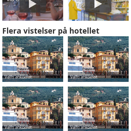
i Toscana
Flera vistelser på hotellet
Valfri ankomst
Valfri ankomst
Valfri ankomst
Valfri ankomst