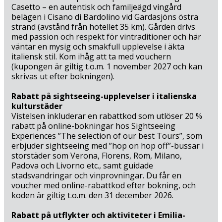
Casetto – en autentisk och familjeägd vingård
belägen i Cisano di Bardolino vid Gardasjöns östra
strand (avstånd från hotellet 35 km). Gården drivs
med passion och respekt för vintraditioner och här
väntar en mysig och smakfull upplevelse i äkta
italiensk stil. Kom ihåg att ta med vouchern
(kupongen är giltig t.o.m. 1 november 2027 och kan
skrivas ut efter bokningen).
Rabatt på sightseeing-upplevelser i italienska
kulturstäder
Vistelsen inkluderar en rabattkod som utlöser 20 %
rabatt på online-bokningar hos Sightseeing
Experiences ”The selection of our best Tours”, som
erbjuder sightseeing med ”hop on hop off”-bussar i
storstäder som Verona, Florens, Rom, Milano,
Padova och Livorno etc., samt guidade
stadsvandringar och vinprovningar. Du får en
voucher med online-rabattkod efter bokning, och
koden är giltig t.o.m. den 31 december 2026.
Rabatt på utflykter och aktiviteter i Emilia-