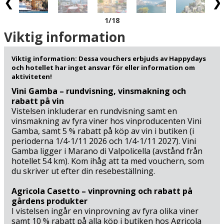
inte låta bli att ge sig ut på själva sjön; det finns möjlighet
att hyra båt i Malcesine och Torbole (14 km) som är ett
1
/18
populärt centrum för alla slags vattensporter. Och vill du
inte själv stå vid rodret kan du kliva ombord på någon av
Viktig information
alla sightseeingbåtar eller ta färjan från hamnen (45 m)
som bland annat seglar till Limone sul Garda (20 minuter)
Viktig information: Dessa vouchers erbjuds av Happydays
på andra sidan sjön. Vill du bada går det fint att ta ett
och hotellet har inget ansvar för eller information om
dopp från hotellets egen solterrass som står på pålar i
aktiviteten!
vattnet, annars ligger den närmaste sandstranden, Lido
Vini Gamba – rundvisning, vinsmakning och
Paina, bara 850 meter från hotellet.
rabatt på vin
Vistelsen inkluderar en rundvisning samt en
vinsmakning av fyra viner hos vinproducenten Vini
Passa också på att köra en tur runt Gardasjön, besök
Gamba, samt 5 % rabatt på köp av vin i butiken (i
charmiga städer som Riva del Garda (18 km), Bardolino
perioderna 1/4-1/11 2026 och 1/4-1/11 2027). Vini
(32 km) och Sirmione (64 km) – och har du tid över kan du
Gamba ligger i Marano di Valpolicella (avstånd från
planera in ett besök på Italiens största nöjespark
hotellet 54 km). Kom ihåg att ta med vouchern, som
Gardaland (44 km). Det kan också rekommenderas att
du skriver ut efter din resebeställning.
besöka romantiska Verona (67 km) samt utforska de
italienska vingårdarna i trakten. Det finns många
Agricola Casetto – vinprovning och rabatt på
anledningar till att se fram emot denna semester vid
gårdens produkter
Gardasjön!
I vistelsen ingår en vinprovning av fyra olika viner
samt 10 % rabatt på alla köp i butiken hos Agricola