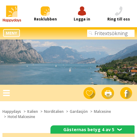
Resklubben
Logga in
Ring till oss
MENY
Toggle
navigation
Happydays
Italien
Norditalien
Gardasjön
Malcesine
Hotel Malcesine
Gästernas betyg 4 av 5
❯