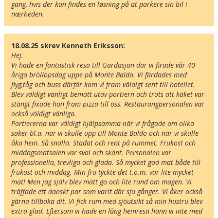
gang, hvis der kan findes en løsning på at parkere sin bil i 
nærheden.
18.08.25 skrev Kenneth Eriksson:
Här ligger hotellet
Hej. 

Visa alla Happydays hotell i Italien
Vi hade en fantastisk resa till Gardasjön där vi firade vår 40 
åriga bröllopsdag uppe på Monte Baldo. Vi färdades med 
Flygplatser
flyg,tåg och buss därför kom vi fram väldigt sent till hotellet. 
Museer
Blev väldigt vänligt bemött utav portiern och trots att köket var 
Radie runt hotellet:
stängt fixade hon fram pizza till oss. Restaurangpersonalen var 
också väldigt vänliga. 

Portiererna var väldigt hjälpsamma när vi frågade om olika 
Hitta vägen till hotellet
saker bl.a. när vi skulle upp till Monte Baldo och när vi skulle 
åka hem. Så snälla. Städat och rent på rummet. Frukost och 
Hotel Malcesine
middagsmatsalen var sval och skönt. Personalen var 
Piazza Pallone 2
professionella, trevliga och glada. Så mycket god mat både till 
I-37018 Malcesine
frukost och middag. Min fru tyckte det t.o.m. var lite mycket 
Italien
mat! Men jag själv blev mätt go och lite rund om magen. Vi 
träffade ett danskt par som varit där sju gånger. Vi åker också 
Din adress
gärna tillbaka dit. Vi fick rum med sjöutsikt så min hustru blev 
extra glad. Eftersom vi hade en lång hemresa hann vi inte med 