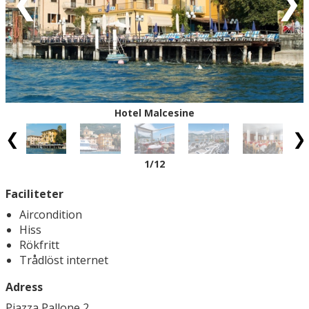
Eventuell rabatt är avdragen från de angivna priserna.
Hotel Malcesine
1
/12
Faciliteter
Aircondition
Hiss
Rökfritt
Trådlöst internet
Adress
Piazza Pallone 2