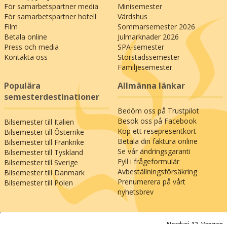
För samarbetspartner media
Minisemester
För samarbetspartner hotell
Värdshus
Film
Sommarsemester 2026
Betala online
Julmarknader 2026
Press och media
SPA-semester
Kontakta oss
Storstadssemester
Familjesemester
Populära
Allmänna länkar
semesterdestinationer
Bedöm oss på Trustpilot
Besök oss på Facebook
Bilsemester till Italien
Köp ett resepresentkort
Bilsemester till Österrike
Betala din faktura online
Bilsemester till Frankrike
Se vår ändringsgaranti
Bilsemester till Tyskland
Fyll i frågeformulär
Bilsemester till Sverige
Avbeställningsförsäkring
Bilsemester till Danmark
Prenumerera på vårt
Bilsemester till Polen
nyhetsbrev
;
Nordvej 12, Vangen