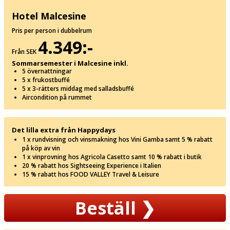
Hotel Malcesine
Pris per person i dubbelrum
4.349:-
Från SEK
Sommarsemester i Malcesine inkl.
5 övernattningar
5 x frukostbuffé
5 x 3-rätters middag med salladsbuffé
Aircondition på rummet
Det lilla extra från Happydays
1 x rundvisning och vinsmakning hos Vini Gamba samt 5 % rabatt
på köp av vin
1 x vinprovning hos Agricola Casetto samt 10 % rabatt i butik
20 % rabatt hos Sightseeing Experience i Italien
15 % rabatt hos FOOD VALLEY Travel & Leisure
Beställ
❯