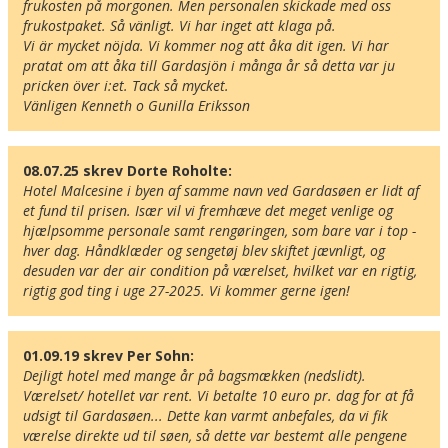
frukosten på morgonen. Men personalen skickade med oss 
frukostpaket. Så vänligt. Vi har inget att klaga på.

Hitta resvägen
❯
Vi är mycket nöjda. Vi kommer nog att åka dit igen. Vi har 
pratat om att åka till Gardasjön i många år så detta var ju 
Hotellets GPS-koordinater
pricken över i:et. Tack så mycket.

Vänligen Kenneth o Gunilla Eriksson
E 010&deg; 48.436'
N 45&deg; 45.790'
08.07.25 skrev Dorte Roholte:
Hotel Malcesine i byen af samme navn ved Gardasøen er lidt af 
et fund til prisen. Især vil vi fremhæve det meget venlige og 
hjælpsomme personale samt rengøringen, som bare var i top - 
hver dag. Håndklæder og sengetøj blev skiftet jævnligt, og 
desuden var der air condition på værelset, hvilket var en rigtig, 
rigtig god ting i uge 27-2025. Vi kommer gerne igen!
01.09.19 skrev Per Sohn:
Dejligt hotel med mange år på bagsmækken (nedslidt). 
Værelset/ hotellet var rent. Vi betalte 10 euro pr. dag for at få 
udsigt til Gardasøen... Dette kan varmt anbefales, da vi fik 
værelse direkte ud til søen, så dette var bestemt alle pengene 