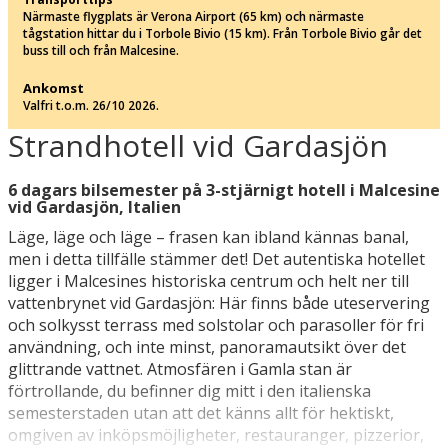
Närmaste flygplats är Verona Airport (65 km) och närmaste
tågstation hittar du i Torbole Bivio (15 km). Från Torbole Bivio går det
buss till och från Malcesine.
Ankomst
Valfri t.o.m. 26/10 2026.
Strandhotell vid Gardasjön
6 dagars bilsemester på 3-stjärnigt hotell i Malcesine
vid Gardasjön, Italien
Läge, läge och läge – frasen kan ibland kännas banal,
men i detta tillfälle stämmer det! Det autentiska hotellet
ligger i Malcesines historiska centrum och helt ner till
vattenbrynet vid Gardasjön: Här finns både uteservering
och solkysst terrass med solstolar och parasoller för fri
användning, och inte minst, panoramautsikt över det
glittrande vattnet. Atmosfären i Gamla stan är
förtrollande, du befinner dig mitt i den italienska
semesterstaden utan att det känns allt för hektiskt,
omgiven av inköpsmöjligheter, restauranger, pizzerior,