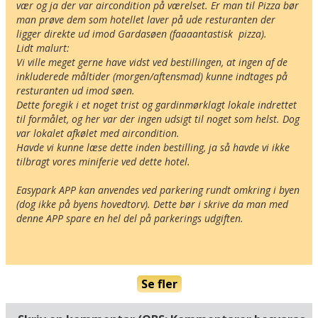
vær og ja der var aircondition på værelset. Er man til Pizza bør 
man prøve dem som hotellet laver på ude resturanten der 
ligger direkte ud imod Gardasøen (faaaantastisk  pizza).

Lidt malurt:

Vi ville meget gerne have vidst ved bestillingen, at ingen af de 
inkluderede måltider (morgen/aftensmad) kunne indtages på 
resturanten ud imod søen. 

Dette foregik i et noget trist og gardinmørklagt lokale indrettet 
til formålet, og her var der ingen udsigt til noget som helst. Dog 
var lokalet afkølet med aircondition.

Havde vi kunne læse dette inden bestilling, ja så havde vi ikke 
tilbragt vores miniferie ved dette hotel.

Easypark APP kan anvendes ved parkering rundt omkring i byen 
(dog ikke på byens hovedtorv). Dette bør i skrive da man med 
denne APP spare en hel del på parkerings udgiften.

Se fler