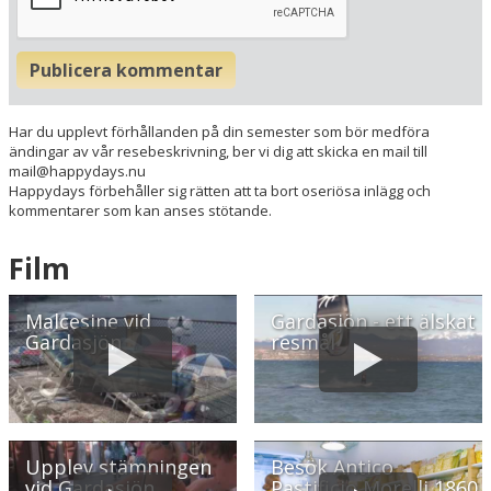
Publicera kommentar
Har du upplevt förhållanden på din semester som bör medföra
ändingar av vår resebeskrivning, ber vi dig att skicka en mail till
mail@happydays.nu
Happydays förbehåller sig rätten att ta bort oseriösa inlägg och
kommentarer som kan anses stötande.
Film
Malcesine vid
Gardasjön - ett älskat
Gardasjön
resmål
Upplev stämningen
Besök Antico
vid Gardasjön
Pastificio Morelli 1860