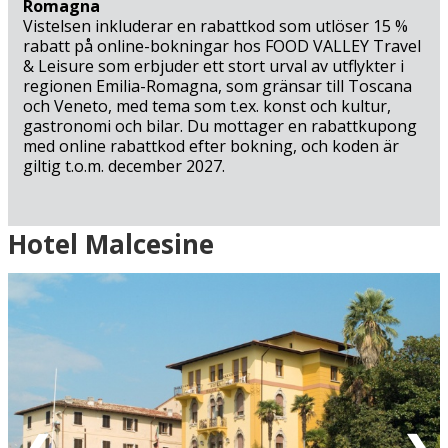
Romagna
Vistelsen inkluderar en rabattkod som utlöser 15 %
rabatt på online-bokningar hos FOOD VALLEY Travel
& Leisure som erbjuder ett stort urval av utflykter i
regionen Emilia-Romagna, som gränsar till Toscana
och Veneto, med tema som t.ex. konst och kultur,
gastronomi och bilar. Du mottager en rabattkupong
med online rabattkod efter bokning, och koden är
giltig t.o.m. december 2027.
Ankomst
Hotel Malcesine
Grön = ankomstdatum är ledig (bokning går att
genomföra direkt).
Gul = ankomstdatum är möjligen ledig (kan bokas mot
förfrågan - vi återkommer med definitiv
bokningsbekräftelse).
Röd = ankomstdatum är fullbokad.
Vit = ingen ankomst möjlig