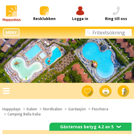
Resklubben
Logga in
Ring till oss
MENY
Toggle
navigation
Happydays
Italien
Norditalien
Gardasjön
Peschiera
Camping Bella Italia
Gästernas betyg 4.2 av 5
❯