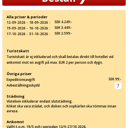
Alla priser & perioder
‐
:
SEK 4.249:-
12-09-2026
18-09-2026
‐
:
SEK 3.449:-
19-09-2026
16-10-2026
‐
:
SEK 2.599:-
17-10-2026
31-10-2026
Turistskatt
Turistskatt är ej inkluderad och skall betalas direkt till hotellet vid
ankomst mot en avgift på max. EUR 2 per person och dygn.
Övriga priser
SEK 99:-
Expeditionsavgift
Avbeställningsskydd
Städning
Vistelsen inkluderar endast slutstädning.
Köket ska vara städat, och disken och sopkärlen ska tömmas innan
avresa.
Ankomst
Valfri t.o.m. 19/5 och i perioden 12/9-27/10 2026.