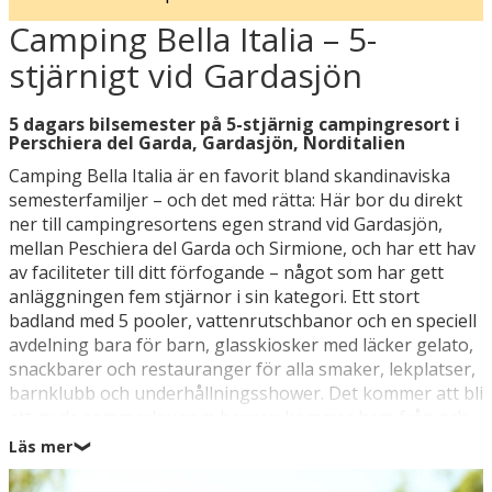
Camping Bella Italia – 5-
stjärnigt vid Gardasjön
5 dagars bilsemester på 5-stjärnig campingresort i
Perschiera del Garda, Gardasjön, Norditalien
Camping Bella Italia är en favorit bland skandinaviska
semesterfamiljer – och det med rätta: Här bor du direkt
ner till campingresortens egen strand vid Gardasjön,
mellan Peschiera del Garda och Sirmione, och har ett hav
av faciliteter till ditt förfogande – något som har gett
anläggningen fem stjärnor i sin kategori. Ett stort
badland med 5 pooler, vattenrutschbanor och en speciell
avdelning bara för barn, glasskiosker med läcker gelato,
snackbarer och restauranger för alla smaker, lekplatser,
barnklubb och underhållningsshower. Det kommer att bli
ett av de sommarlov som barnen kommer hem från och
pratar om i flera år. Camping Bella Italia är som gjord för
Läs mer
❯
en familjesemester vid Italiens mest populära
semesterområde, Gardasjön, där du kan sola dig med en