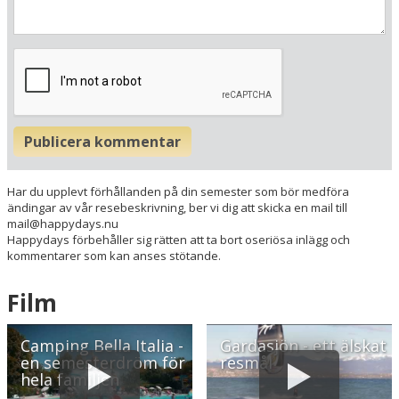
Museer
Radie runt hotellet:
Hitta vägen till hotellet
Camping Bella Italia
via Bella Italia 2
Publicera kommentar
I-37019 Peschiera del Garda
Italien
Har du upplevt förhållanden på din semester som bör medföra
Din adress
ändingar av vår resebeskrivning, ber vi dig att skicka en mail till
mail@happydays.nu
Happydays förbehåller sig rätten att ta bort oseriösa inlägg och
kommentarer som kan anses stötande.
Hitta resvägen
❯
Film
Hotellets GPS-koordinater
E 010&deg; 40.673'
Camping Bella Italia -
Gardasjön - ett älskat
N 45&deg; 26.528'
en semesterdröm för
resmål
hela familjen