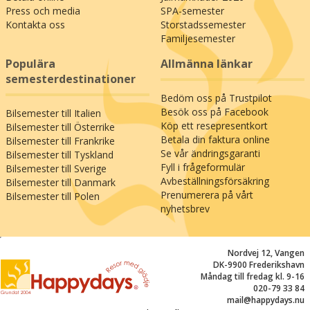
Press och media
SPA-semester
Kontakta oss
Storstadssemester
Familjesemester
Populära
Allmänna länkar
semesterdestinationer
Bedöm oss på Trustpilot
Besök oss på Facebook
Bilsemester till Italien
Köp ett resepresentkort
Bilsemester till Österrike
Betala din faktura online
Bilsemester till Frankrike
Se vår ändringsgaranti
Bilsemester till Tyskland
Fyll i frågeformulär
Bilsemester till Sverige
Avbeställningsförsäkring
Bilsemester till Danmark
Prenumerera på vårt
Bilsemester till Polen
nyhetsbrev
;
Nordvej 12, Vangen
DK-9900 Frederikshavn
Måndag till fredag kl. 9-16
020-79 33 84
mail@happydays.nu