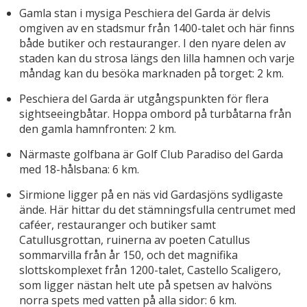
Gamla stan i mysiga Peschiera del Garda är delvis
omgiven av en stadsmur från 1400-talet och här finns
både butiker och restauranger. I den nyare delen av
staden kan du strosa längs den lilla hamnen och varje
måndag kan du besöka marknaden på torget: 2 km.
Peschiera del Garda är utgångspunkten för flera
sightseeingbåtar. Hoppa ombord på turbåtarna från
den gamla hamnfronten: 2 km.
Närmaste golfbana är Golf Club Paradiso del Garda
med 18-hålsbana: 6 km.
Sirmione ligger på en näs vid Gardasjöns sydligaste
ände. Här hittar du det stämningsfulla centrumet med
caféer, restauranger och butiker samt
Catullusgrottan, ruinerna av poeten Catullus
sommarvilla från år 150, och det magnifika
slottskomplexet från 1200-talet, Castello Scaligero,
som ligger nästan helt ute på spetsen av halvöns
norra spets med vatten på alla sidor: 6 km.