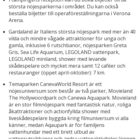
största nöjesparkerna i området. Du kan också
beställa biljetter till operaföreställningarna i Verona
Arena.
Gardaland är Italiens största nöjespark med mer än 40
vilda och mindre vågade attraktioner för unga och
gamla, inklusive 6 rutschbanor, nöjesparken Greta
Gris, Sea Life Aquarium, LEGOLAND vattenpark,
LEGOLAND miniland, shower med levande
skådespelare och mycket mera samt 12 caféer och
restauranger (öppet april-oktober): 7 km.
Temaparken CanevaWorld Resort är ett
nöjesuniversum som består av två parker, Movieland
The Hollywoordpark och Canewa Aquapark. Movieland
är en stor filmnöjespark med fantastisk natur, roliga
åkattraktioner och actionfyllda shower med
liveskådespelare byggda kring filmuniversum vi alla
känner, medan Aqaupark är för familjens
vattenhundar med ett brett utbud av
vattenrutschbanor och andra vattenaktiviteter (öppen