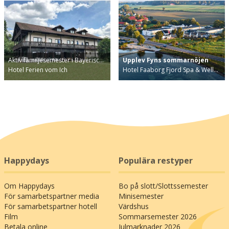
Aktiv familjesemester i Bayerisc…
Upplev Fyns sommarnöjen
Hotel Ferien vom Ich
Hotel Faaborg Fjord Spa & Well…
Happydays
Populära restyper
Om Happydays
Bo på slott/Slottssemester
För samarbetspartner media
Minisemester
För samarbetspartner hotell
Värdshus
Film
Sommarsemester 2026
Betala online
Julmarknader 2026