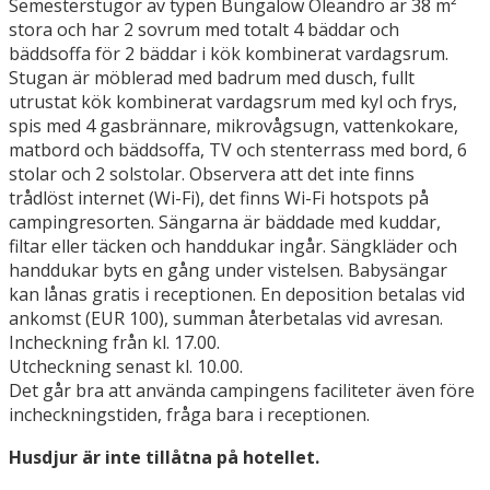
Semesterstugor av typen Bungalow Oleandro är 38 m²
stora och har 2 sovrum med totalt 4 bäddar och
bäddsoffa för 2 bäddar i kök kombinerat vardagsrum.
Stugan är möblerad med badrum med dusch, fullt
utrustat kök kombinerat vardagsrum med kyl och frys,
spis med 4 gasbrännare, mikrovågsugn, vattenkokare,
matbord och bäddsoffa, TV och stenterrass med bord, 6
stolar och 2 solstolar. Observera att det inte finns
trådlöst internet (Wi-Fi), det finns Wi-Fi hotspots på
campingresorten. Sängarna är bäddade med kuddar,
filtar eller täcken och handdukar ingår. Sängkläder och
handdukar byts en gång under vistelsen. Babysängar
kan lånas gratis i receptionen. En deposition betalas vid
ankomst (EUR 100), summan återbetalas vid avresan.
Incheckning från kl. 17.00.
Utcheckning senast kl. 10.00.
Det går bra att använda campingens faciliteter även före
incheckningstiden, fråga bara i receptionen.
Husdjur är inte tillåtna på hotellet.