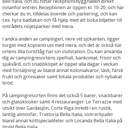
Bell'Italia, och du hittar receptionsbyggnaden direkt
innanför entrén. Receptionen är öppen kl. 10-20, och här
checkar du in, tilldelas boende och parkering, och kan
t.ex. hyra badlakan och få hjälp med att boka biljetter till
områdets nöjesparker med mera.
I andra änden av campingen, nere vid sjökanten, ligger
torget med köpcentrum med mera, och det är också här
ortens lilla turisttåg har sin slutstation. Du kan använda
dig av campingresortens spelhall, bankomat, frisör och
sjukvård, och snabbköpet är öppet alla dagar i veckan
med försäljning av bland annat kolonialvaror, läsk, färsk
frukt och grönsaker samt lokala produkter och nybakat
bröd.
På campingresorten finns det också 5 barer, snackbarer
och glasskiosker samt 4 restauranger: Le Terrazze med
utsikt över Gardasjön, Corte Riga inredd i en rustik,
lantlig atmosfär, Trattoria Bella Italia, som erbjuder
bland annat köttspecialiteter och Locanda Bella Italia på
Hotel Bella Italia.