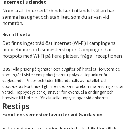
Internet i utlandet
Notera att internetförbindelser i utlandet sällan har
samma hastighet och stabilitet, som du är van vid
hemifrån.
Bra att veta
Det finns inget trådlöst internet (Wi-Fi) i campingens
mobilehomes och semesterstugor. Campingen har
hotspots med Wi-Fi på flera platser, fråga i receptionen.
OBS:
Alla priser på tjänster och avgifter på hotellet (förutom de
som ingår i vistelsens paket) samt upplysta tidpunkter är
vägledande. Priser och tider tillhandahålls av hotellet och
uppdateras kontinuerligt, men det kan förekomma ändringar utan
varsel. Happydays tar ej ansvar för eventuella ändringar och
hänvisar till hotellet för aktuella upplysningar vid ankomst.
Restips
Familjens semesterfavoriter vid Gardasjön
I campingens reception kan du boka biljetter till de