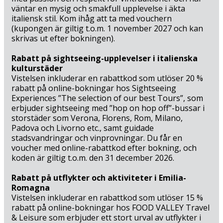
ombord på en av alla de sightseeingbåtar som seglar
väntar en mysig och smakfull upplevelse i äkta
från hamnen i Peschiera del Garda (2 km) och se hela
italiensk stil. Kom ihåg att ta med vouchern
härligheten från vattnet.
(kupongen är giltig t.o.m. 1 november 2027 och kan
skrivas ut efter bokningen).
Rabatt på sightseeing-upplevelser i italienska
kulturstäder
Vistelsen inkluderar en rabattkod som utlöser 20 %
rabatt på online-bokningar hos Sightseeing
Experiences ”The selection of our best Tours”, som
erbjuder sightseeing med ”hop on hop off”-bussar i
storstäder som Verona, Florens, Rom, Milano,
Padova och Livorno etc., samt guidade
stadsvandringar och vinprovningar. Du får en
voucher med online-rabattkod efter bokning, och
koden är giltig t.o.m. den 31 december 2026.
Rabatt på utflykter och aktiviteter i Emilia-
Romagna
Vistelsen inkluderar en rabattkod som utlöser 15 %
rabatt på online-bokningar hos FOOD VALLEY Travel
& Leisure som erbjuder ett stort urval av utflykter i