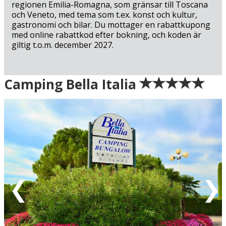
regionen Emilia-Romagna, som gränsar till Toscana
och Veneto, med tema som t.ex. konst och kultur,
gastronomi och bilar. Du mottager en rabattkupong
med online rabattkod efter bokning, och koden är
giltig t.o.m. december 2027.
Ankomst
Camping Bella Italia
Grön = ankomstdatum är ledig (bokning går att
genomföra direkt).
Gul = ankomstdatum är möjligen ledig (kan bokas mot
förfrågan - vi återkommer med definitiv
bokningsbekräftelse).
Röd = ankomstdatum är fullbokad.
Vit = ingen ankomst möjlig
Eventuell rabatt är avdragen från de angivna priserna.