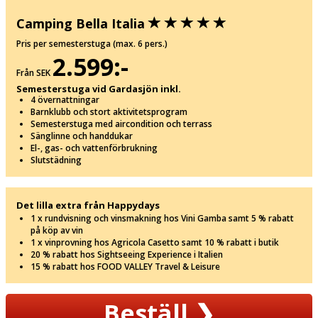
Camping Bella Italia
Pris per semesterstuga (max. 6 pers.)
2.599:-
Från SEK
Semesterstuga vid Gardasjön inkl.
4 övernattningar
Barnklubb och stort aktivitetsprogram
Semesterstuga med aircondition och terrass
Sänglinne och handdukar
El-, gas- och vattenförbrukning
Slutstädning
Det lilla extra från Happydays
1 x rundvisning och vinsmakning hos Vini Gamba samt 5 % rabatt
på köp av vin
1 x vinprovning hos Agricola Casetto samt 10 % rabatt i butik
20 % rabatt hos Sightseeing Experience i Italien
15 % rabatt hos FOOD VALLEY Travel & Leisure
Beställ
❯