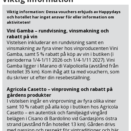
Kanske tycker du också att barnen borde få uppleva lite
Viktig information: Dessa vouchers erbjuds av Happydays
kultur och se några av de italienska pärlor som du omges
och hotellet har inget ansvar för eller information om
av: Kliv ombord på campingresortens lilla turisttåg som
aktiviteten!
tuffar in i Peschieras centrum (2 km), och utforska den
Vini Gamba – rundvisning, vinsmakning och
vackra gamla staden som är omgiven av de ursprungliga
rabatt på vin
stadsmurarna från 1400-talet och fylld med torg som
Vistelsen inkluderar en rundvisning samt en
vinsmakning av fyra viner hos vinproducenten Vini
andas sommarstämning, uteliv på caféerna och små
Gamba, samt 5 % rabatt på köp av vin i butiken (i
butiker med solmogna, italienska frukter och grönsaker.
perioderna 1/4-1/11 2026 och 1/4-1/11 2027). Vini
Grannstaden Sirmione (6 km) är också ett måste för dig
Gamba ligger i Marano di Valpolicella (avstånd från
som älskar den italienska semesteratmosfären: I Gamla
hotellet 35 km). Kom ihåg att ta med vouchern, som
stans kullerstensgränder fylls de färgglada fasaderna
du skriver ut efter din resebeställning.
med blommor, vilket skapar en unik charm och intim
atmosfär som gör staden till ett eftertraktat resmål för
Agricola Casetto – vinprovning och rabatt på
turister från hela världen. Sirmione är en gammal
gårdens produkter
romersk kurort med ett vackert läge på sin egen halvö i
I vistelsen ingår en vinprovning av fyra olika viner
Gardasjön, och här tornar Scaligero-slottet upp över det
samt 10 % rabatt på alla köp i butiken hos Agricola
Casetto – en autentisk och familjeägd vingård
klara vattnet i den norra delen av staden och de enorma
belägen i Cisano di Bardolino vid Gardasjöns östra
ruinerna av den romerske poeten Catullus sommarvilla
strand (avstånd från hotellet 13 km). Gården drivs
kan ses några hundra meter härifrån. Du kan också gå
med passion och respekt för vintraditioner och här