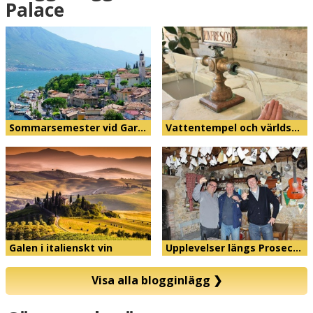
Palace
Sommarsemester vid Gar…
Vattentempel och världs…
Galen i italienskt vin
Upplevelser längs Prosec…
Visa alla blogginlägg
❯