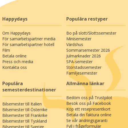
Happydays
Populära restyper
Om Happydays
Bo på slott/Slottssemester
För samarbetspartner media
Minisemester
För samarbetspartner hotell
Värdshus
Film
Sommarsemester 2026
Betala online
Julmarknader 2026
Press och media
SPA-semester
Kontakta oss
Storstadssemester
Familjesemester
Populära
Allmänna länkar
semesterdestinationer
Bedöm oss på Trustpilot
Besök oss på Facebook
Bilsemester till Italien
Köp ett resepresentkort
Bilsemester till Österrike
Betala din faktura online
Bilsemester till Frankrike
Se vår ändringsgaranti
Bilsemester till Tyskland
Fyll i frågeformulär
Bilsemester till Sverige