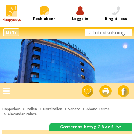
Resklubben
Logga in
Ring till oss
MENY
Toggle
navigation
Happydays
Italien
Norditalien
Veneto
Abano Terme
Alexander Palace
Gästernas betyg 2.8 av 5
❯