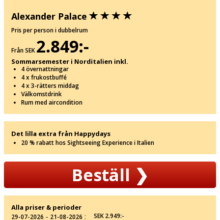
Alexander Palace
Pris per person i dubbelrum
2.849:-
Från SEK
Sommarsemester i Norditalien inkl.
4 övernattningar
4 x frukostbuffé
4 x 3-rätters middag
Välkomstdrink
Rum med aircondition
Det lilla extra från Happydays
20 % rabatt hos Sightseeing Experience i Italien
Beställ
❯
Alla priser & perioder
‐
:
SEK 2.949:-
29-07-2026
21-08-2026