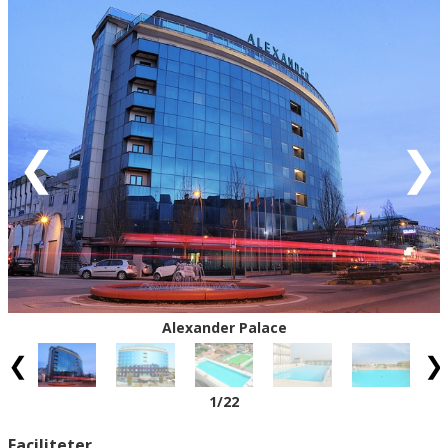
Grön = ankomstdatum är ledig (bokning går att
genomföra direkt).
Gul = ankomstdatum är möjligen ledig (kan bokas mot
förfrågan - vi återkommer med definitiv
bokningsbekräftelse).
Röd = ankomstdatum är fullbokad.
Vit = ingen ankomst möjlig
Eventuell rabatt är avdragen från de angivna priserna.
Alexander Palace
1
/22
Faciliteter