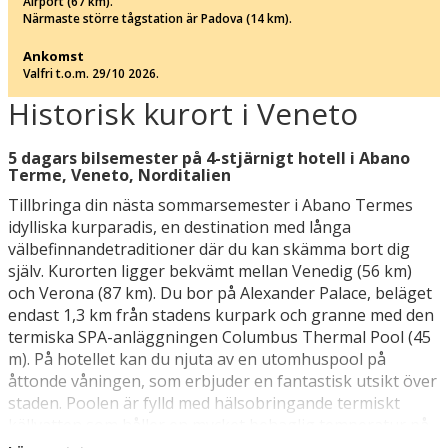
Airport (67 km).
Närmaste större tågstation är Padova (14 km).
Ankomst
Valfri t.o.m. 29/10 2026.
Historisk kurort i Veneto
5 dagars bilsemester på 4-stjärnigt hotell i Abano
Terme, Veneto, Norditalien
Tillbringa din nästa sommarsemester i Abano Termes
idylliska kurparadis, en destination med långa
välbefinnandetraditioner där du kan skämma bort dig
själv. Kurorten ligger bekvämt mellan Venedig (56 km)
och Verona (87 km). Du bor på Alexander Palace, beläget
endast 1,3 km från stadens kurpark och granne med den
termiska SPA-anläggningen Columbus Thermal Pool (45
m). På hotellet kan du njuta av en utomhuspool på
åttonde våningen, som erbjuder en fantastisk utsikt över
staden. Poolen är fylld med hälsobringande termiskt
källvatten som håller en mycket behaglig temperatur på
33–37 grader, perfekt för ett avkopplande dopp.