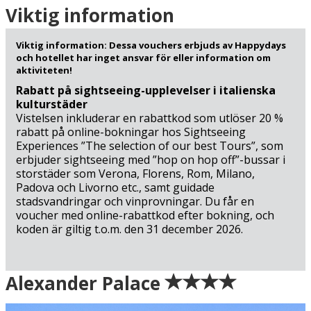
Venedig. Du seglar hit från Mestre (49 km) och kan se
Viktig information
fram emot synen av staden som växer fram i horisonten.
Här råden en helt speciell atmosfär på de flytande
Viktig information: Dessa vouchers erbjuds av Happydays
gatorna, och du måste se höjdpunkter som t.ex.
och hotellet har inget ansvar för eller information om
Guldkyrkan, Suckarnas bro och Markusplatsen – men
aktiviteten!
passa också på att strosa längs de mindre gatorna som
Rabatt på sightseeing-upplevelser i italienska
inte är så turisttäta och insup det venetianska
kulturstäder
vardagslivet som också finns här. Tillbringa också en dag
Vistelsen inkluderar en rabattkod som utlöser 20 %
i Romeo och Julias Verona (87 km), som har en rik
rabatt på online-bokningar hos Sightseeing
Experiences ”The selection of our best Tours”, som
historia och mängder av historiska lämningar från
erbjuder sightseeing med ”hop on hop off”-bussar i
Romarriket. Vill du ta en dag på stranden, kan du packa
storstäder som Verona, Florens, Rom, Milano,
badkläderna och ta dig till Adriatiska havet i Chioggia (56
Padova och Livorno etc., samt guidade
km) eller till den mer kända Lido di Jesolo (91 km). Vid
stadsvandringar och vinprovningar. Du får en
Gardasjön väntar det populära sjö- och sommarlivet, och
voucher med online-rabattkod efter bokning, och
här kan du också få med hisnande semesterupplevelser
koden är giltig t.o.m. den 31 december 2026.
om du besöker nöjesparken Gardaland (116 km).
En sommarsemester i Veneto bjuder på italiensk
Ankomst
Alexander Palace
sommarstämning för alla smaker och det är bara en sak
kvar att säga: ”Buon viaggio (trevlig resa)”!