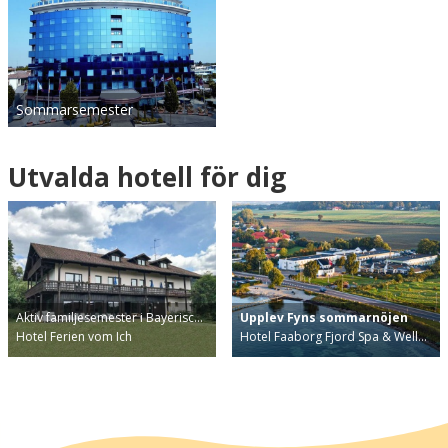
Sommarsemester
Utvalda hotell för dig
Aktiv familjesemester i Bayerisc…
Upplev Fyns sommarnöjen
Hotel Ferien vom Ich
Hotel Faaborg Fjord Spa & Well…