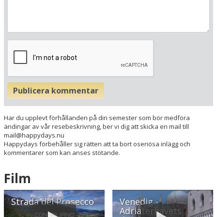
Här ligger hotellet
Visa alla Happydays hotell i Italien
Publicera kommentar
Flygplatser
Museer
Har du upplevt förhållanden på din semester som bör medföra
Radie runt hotellet:
ändingar av vår resebeskrivning, ber vi dig att skicka en mail till
mail@happydays.nu
Happydays förbehåller sig rätten att ta bort oseriösa inlägg och
Hitta vägen till hotellet
kommentarer som kan anses stötande.
Alexander Palace
Via Matiri d'Ungheria 24
Film
I-35031 Abano terme
Italien
Strada del Prosecco
Venedig -
Adriaterhavets
Din adress