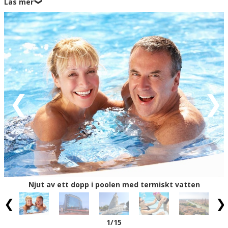
Läs mer
❯
Vattnet i Abano Termes brunnar kommer från Lessini-
bergens källor i Veneto, och från 3.000 meters djup tar
det över 30 år innan vattnet har nått sitt mål. De
hälsobringande dropparna är 90 grader varma när de tas
upp ur källorna och får kylas ner en smula innan vattnet
används till de hälsosamma baden. Brunnarna återfinns
bl.a. i det backiga naturområdet Colli Euganei i utkanten
av Padova-provinsen (13 km). Vill du uppleva området på
nära håll, kan du vandra längs de markerade stigarna
mellan vingårdar, slott och kloster, och vill du bara
uppleva det mineralhaltiga vattnet kan du prova på
läckra SPA-upplevelser hos Terme Euganee (2 km). Besök
också Abano Termes kurpark med butiker och skön
arkitektur (1,3 km), besök det lokala mask-museet (3 km)
eller stanna till vid den sägenomspunna kyrkan
Njut av ett dopp i poolen med termiskt vatten
Santuario Madonna della Salute Monteortone (3 km),
som ligger högt på en backe i utkanten av staden.
1
/15
Regionens pärla är självskrivet den unika kanalstaden