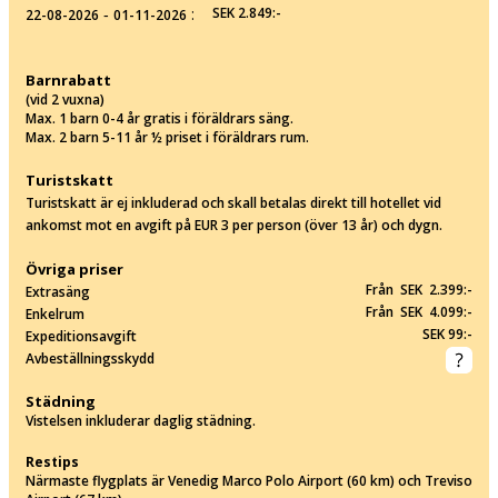
‐
:
SEK 2.849:-
22-08-2026
01-11-2026
Barnrabatt
(vid 2 vuxna)
Max. 1 barn 0-4 år gratis i föräldrars säng.
Max. 2 barn 5-11 år ½ priset i föräldrars rum.
Turistskatt
Turistskatt är ej inkluderad och skall betalas direkt till hotellet vid
ankomst mot en avgift på EUR 3 per person (över 13 år) och dygn.
Övriga priser
Från SEK 2.399:-
Extrasäng
Från SEK 4.099:-
Enkelrum
SEK 99:-
Expeditionsavgift
Avbeställningsskydd
Städning
Vistelsen inkluderar daglig städning.
Restips
Närmaste flygplats är Venedig Marco Polo Airport (60 km) och Treviso