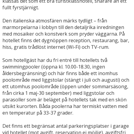
klassas det som ett bra turistklasshotell, snarare än ett
fullt fyrstjärnigt.
Den italienska atmosfären märks tydligt – från
marmorpelarna i lobbyn till den detaljrika inredningen
med mosaiker och konstverk som pryder väggarna. På
hotellet finns det dygnöppen reception, restaurang, bar,
hiss, gratis trådlöst internet (Wi-Fi) och TV-rum.
Som hotellgäst har du fri entré till hotellets två
swimmingpooler (öppna kl. 10.00-18.30, ingen
åldersbegränsning) och här finns både ett inomhus
poolområde med liggstolar (stängt i juli och augusti) och
ett utomhus poolområde (öppen under sommarsäsong,
från cirka 1 maj-30 september) med liggstolar och
parasoller som är beläget på hotellets tak med en skön
utsikt kurorten. Båda poolerna har termiskt vatten med
en temperatur på 33-37 grader.
Det finns ett begränsat antal parkeringsplatser i garage
vid hotellet (mot avgift, reservation ej möjlig), avgiftsfri