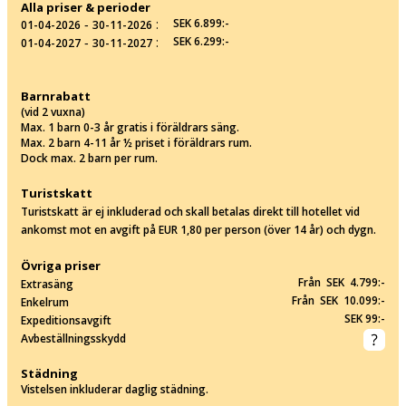
Alla priser & perioder
‐
:
SEK 6.899:-
01-04-2026
30-11-2026
‐
:
SEK 6.299:-
01-04-2027
30-11-2027
Barnrabatt
(vid 2 vuxna)
Max. 1 barn 0-3 år gratis i föräldrars säng.
Max. 2 barn 4-11 år ½ priset i föräldrars rum.
Dock max. 2 barn per rum.
Turistskatt
Turistskatt är ej inkluderad och skall betalas direkt till hotellet vid
ankomst mot en avgift på EUR 1,80 per person (över 14 år) och dygn.
Övriga priser
Från SEK 4.799:-
Extrasäng
Från SEK 10.099:-
Enkelrum
SEK 99:-
Expeditionsavgift
Avbeställningsskydd
Städning
Vistelsen inkluderar daglig städning.