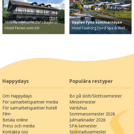
Aktiv familjesemester i Bayerisc…
Upplev Fyns sommarnöjen
Hotel Ferien vom Ich
Hotel Faaborg Fjord Spa & Well…
Happydays
Populära restyper
Om Happydays
Bo på slott/Slottssemester
För samarbetspartner media
Minisemester
För samarbetspartner hotell
Värdshus
Film
Sommarsemester 2026
Betala online
Julmarknader 2026
Press och media
SPA-semester
Kontakta oss
Storstadssemester