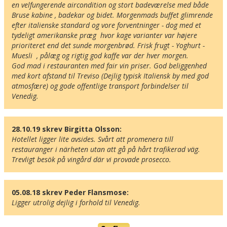
en velfungerende aircondition og stort badeværelse med både 
Bruse kabine , badekar og bidet. Morgenmads buffet glimrende 
efter italienske standard og vore forventninger - dog med et 
tydeligt amerikanske præg  hvor kage varianter var højere 
prioriteret end det sunde morgenbrød. Frisk frugt - Yoghurt - 
Muesli  , pålæg og rigtig god kaffe var der hver morgen.

God mad i restauranten med fair vin priser. God beliggenhed 
med kort afstand til Treviso (Dejlig typisk Italiensk by med god 
atmosfære) og gode offentlige transport forbindelser til 
Venedig. 
Här ligger hotellet
28.10.19 skrev Birgitta Olsson:
Visa alla Happydays hotell i Italien
Hotellet ligger lite avsides. Svårt att promenera till 
Flygplatser
restauranger i närheten utan att gå på hårt trafikerad väg. 

Trevligt besök på vingård där vi provade prosecco.
Museer
Radie runt hotellet:
05.08.18 skrev Peder Flansmose:
Ligger utrolig dejlig i forhold til Venedig.
Hitta vägen till hotellet
Villa Pace Park Hotel Bolognese