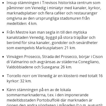
Insup stämningen i Trevisos historiska centrum som
påminner om Venedig i miniatyr med kanaler, kyrkor,
marknadsplatser och flera caféer och restauranger
omgivna av den ursprungliga stadsmuren från
medeltiden: 4 km.
Från Mestre kan man segla in till den mytiska
kanalstaden Venedig, byggd på stora träpålar och
berömd för sina kanaler, gondoler och sevärdheter
som exempelvis Markusplatsen: 21 km.
Vinvägen Prosecco, Strada del Prosecco, börjar i Cison
di Valmarino och avgränsas av städerna Conegliano,
Valdobbiadene och Susegana: 26 km.
Torcello norr om Venedig är en klosterö med totalt 16
kyrkor: 32 km.
Känn stämningen på en av de lokala
sommarmarknaderna, t.ex. i den imponerande
medeltidsstaden Portobuffolé där marknaden är
öppen den andra söndagen i månaden (t.o.m. augusti):