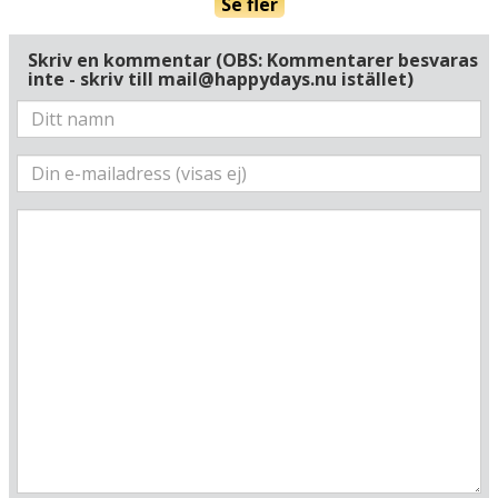
Se fler
Via Terraglio, 175
I-31022 Preganziol
Italien
Skriv en kommentar (OBS: Kommentarer besvaras
inte - skriv till mail@happydays.nu istället)
Din adress
Hitta resvägen
❯
Hotellets GPS-koordinater
E 012&deg; 14.460'
N 45&deg; 37.986'