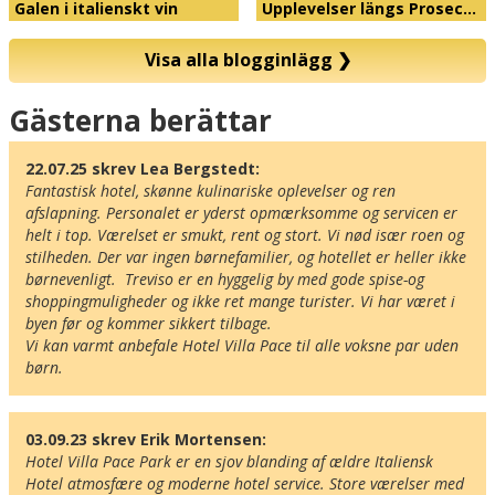
Galen i italienskt vin
Upplevelser längs Prosec…
Visa alla blogginlägg
❯
Karta
Gästerna berättar
22.07.25 skrev Lea Bergstedt:
Fantastisk hotel, skønne kulinariske oplevelser og ren 
afslapning. Personalet er yderst opmærksomme og servicen er 
helt i top. Værelset er smukt, rent og stort. Vi nød især roen og 
stilheden. Der var ingen børnefamilier, og hotellet er heller ikke 
børnevenligt.  Treviso er en hyggelig by med gode spise-og 
shoppingmuligheder og ikke ret mange turister. Vi har været i 
byen før og kommer sikkert tilbage. 

Vi kan varmt anbefale Hotel Villa Pace til alle voksne par uden 
børn.
03.09.23 skrev Erik Mortensen:
Hotel Villa Pace Park er en sjov blanding af ældre Italiensk 
Hotel atmosfære og moderne hotel service. Store værelser med 