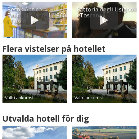
Besök Antico
Fattoria degli Usignoli
Pastificio Morelli 1860
i Toscana
i Toscana
Flera vistelser på hotellet
Valfri ankomst
Valfri ankomst
Utvalda hotell för dig