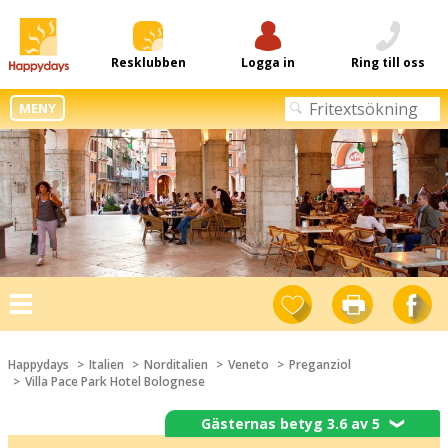
Resklubben
Logga in
Ring till oss
MENY
Toggle
navigation
Happydays
Italien
Norditalien
Veneto
Preganziol
Villa Pace Park Hotel Bolognese
Gästernas betyg 3.6 av 5
❯