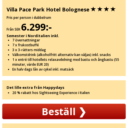
Villa Pace Park Hotel Bolognese
Pris per person i dubbelrum
6.299:-
Från SEK
Semester i Norditalien inkl.
7 övernattningar
7 x frukostbuffé
3 x 3-rätters middag
Välkomstdrink (alkoholfritt alternativ kan väljas) inkl. snacks
1 x entré till hotellets relaxavdelning med bastu och ångbastu (55
minuter, värde EUR 20)
En halv dags lån av cykel inkl. matsäck
Det lille extra från Happydays
20 % rabatt hos Sightseeing Experience i Italien
Beställ
❯