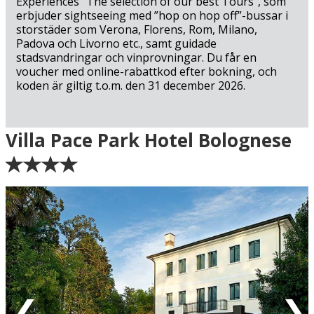
Experiences ”The selection of our best Tours”, som
lunchrestauranger och caféer – som det finns många av
erbjuder sightseeing med ”hop on hop off”-bussar i
innanför Trevisos 500 år gamla stadsmur. Se fram emot
storstäder som Verona, Florens, Rom, Milano,
en trevlig semester i norra Italien!
Padova och Livorno etc., samt guidade
stadsvandringar och vinprovningar. Du får en
voucher med online-rabattkod efter bokning, och
koden är giltig t.o.m. den 31 december 2026.
Ankomst
Villa Pace Park Hotel Bolognese
Grön = ankomstdatum är ledig (bokning går att
genomföra direkt).
Gul = ankomstdatum är möjligen ledig (kan bokas mot
förfrågan - vi återkommer med definitiv
bokningsbekräftelse).
Röd = ankomstdatum är fullbokad.
Vit = ingen ankomst möjlig
Eventuell rabatt är avdragen från de angivna priserna.