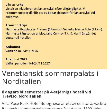
Lån av cykel
Vistelsen inkluderar ett lån av cykel efter tillgänglighet. Vi
rekommenderar därför att du bokar tidpunkt för lån av cykel vid
ankomst.
Transporttips
Närmaste flygplats är Treviso (5 km) och Venedig Marco Polo (22 km).
Närmaste tågstation är Mogliano Centro (9 km). Härifrån går det
bussar till hotellet.
Ankomst
Valfri t.o.m. 24/11 2026.
Ankomst 2027
Valfri i perioden 1/4-24/11 2027.
Venetianskt sommarpalats i
Norditalien
8 dagars bilsemester på 4-stjärnigt hotell vid
Treviso, Norditalien
Villa Pace Park Hotel Bolognese är ett av de stora, vackra
italienska sommarpalatsen som på slutet av 1800-talet