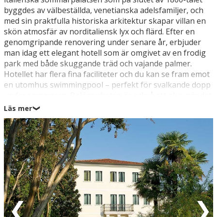
byggdes av välbeställda, venetianska adelsfamiljer, och
med sin praktfulla historiska arkitektur skapar villan en
skön atmosfär av norditaliensk lyx och flärd. Efter en
genomgripande renovering under senare år, erbjuder
man idag ett elegant hotell som är omgivet av en frodig
park med både skuggande träd och vajande palmer.
Hotellet har flera fina faciliteter och du kan se fram emot
en utomhus swimmingpool – perfekt för svalkande dopp
under sommaren. Belägenheten är också ett plus när det
kommer till utflykter och sightseeing, hotellet ligger
Läs mer
❯
nämligen på den gamla huvudvägen mellan Treviso (4
km) och Venedig (19 km).
Det kan rekommenderas att lära känna den charmiga
kanalstaden Treviso närmare, vars stämningsfulla
centrum påminner om ett Venedig i miniatyr med
kanaler, kyrkor, marknadsplatser samt flera caféer och
restauranger omgivna av den ursprungliga stadsmuren
från medeltiden. Passa också på att besöka originalet,
den helt unika kanalstaden Venedig, ett måste att se när