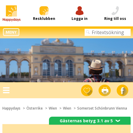
Resklubben
Logga in
Ring till oss
MENY
Toggle
navigation
Happydays
Österrike
Wien
Wien
Somerset Schönbrunn Vienna
Gästernas betyg 3.1 av 5
❯