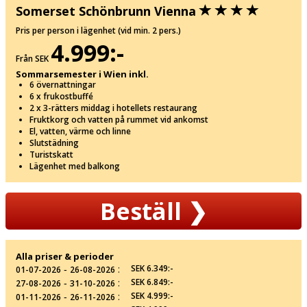
Somerset Schönbrunn Vienna
Pris per person i lägenhet (vid min. 2 pers.)
4.999:-
Från SEK
Sommarsemester i Wien inkl.
6 övernattningar
6 x frukostbuffé
2 x 3-rätters middag i hotellets restaurang
Fruktkorg och vatten på rummet vid ankomst
El, vatten, värme och linne
Slutstädning
Turistskatt
Lägenhet med balkong
Beställ
❯
Alla priser & perioder
‐
:
SEK 6.349:-
01-07-2026
26-08-2026
‐
:
SEK 6.849:-
27-08-2026
31-10-2026
‐
:
SEK 4.999:-
01-11-2026
26-11-2026