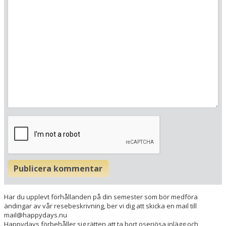
Här ligger hotellet
Visa alla Happydays hotell i Österrike
Publicera kommentar
Flygplatser
Museer
Har du upplevt förhållanden på din semester som bör medföra
Radie runt hotellet:
ändingar av vår resebeskrivning, ber vi dig att skicka en mail till
mail@happydays.nu
Happydays förbehåller sig rätten att ta bort oseriösa inlägg och