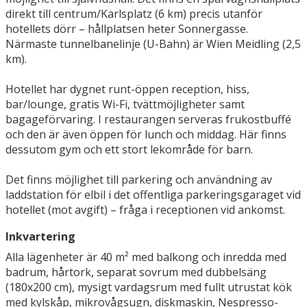
direkt till centrum/Karlsplatz (6 km) precis utanför
hotellets dörr – hållplatsen heter Sonnergasse.
Närmaste tunnelbanelinje (U-Bahn) är Wien Meidling (2,5
km).
Hotellet har dygnet runt-öppen reception, hiss,
bar/lounge, gratis Wi-Fi, tvättmöjligheter samt
bagageförvaring. I restaurangen serveras frukostbuffé
och den är även öppen för lunch och middag. Här finns
dessutom gym och ett stort lekområde för barn.
Det finns möjlighet till parkering och användning av
laddstation för elbil i det offentliga parkeringsgaraget vid
hotellet (mot avgift) – fråga i receptionen vid ankomst.
Inkvartering
Alla lägenheter är 40 m² med balkong och inredda med
badrum, hårtork, separat sovrum med dubbelsäng
(180x200 cm), mysigt vardagsrum med fullt utrustat kök
med kylskåp, mikrovågsugn, diskmaskin, Nespresso-