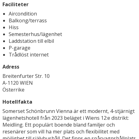
Faciliteter
Aircondition
Balkong/terrass
Hiss
Semesterhus/lägenhet
Laddstation till elbil
P-garage
Trådlöst internet
Adress
Breitenfurter Str. 10
A-1120 WIEN
Österrike
Hotellfakta
Somerset Schönbrunn Vienna är ett modernt, 4-stjärnigt
lägenhetshotell från 2023 beläget i Wiens 12:e distrikt:
Meidling. Ett populärt boende bland familjer och
resenärer som vill ha mer plats och flexibilitet med
möjlighet till självhushåll. Det finns en spårvagnshållplats