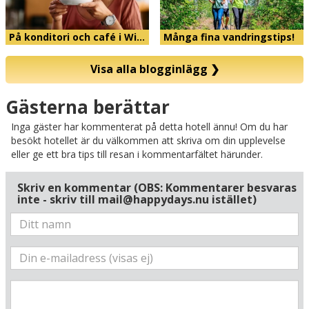
På konditori och café i Wi…
Många fina vandringstips!
Visa alla blogginlägg
❯
Karta
Gästerna berättar
Inga gäster har kommenterat på detta hotell ännu! Om du har
besökt hotellet är du välkommen att skriva om din upplevelse
eller ge ett bra tips till resan i kommentarfältet härunder.
Skriv en kommentar (OBS: Kommentarer besvaras
inte - skriv till mail@happydays.nu istället)