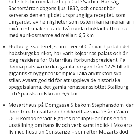
hotellets berömda tårta på Café Sacher. Här såg
Sachertårtan dagens ljus 1832, och endast här
serveras den enligt det ursprungliga receptet, som
omgärdas av hemligheter som österrikarna menar är i
nivå med smaken av de två runda chokladbottnarna
med aprikosmarmelad mellan: 6,5 km.
Hofburg-kvarteret, som i över 600 år var hjärtat i det
habsburgska riket, har varit kejsarnas palats och är
idag residens för Österrikes förbundspresident. På
denna plats växte den gamla borgen från 1275 till ett
gigantiskt byggnadskomplex i alla arkitektoniska
stilar. Avsätt god tid för att uppleva de historiska
spegelsalarna, det gamla renässansslottet Stallburg
och Spanska ridskolan: 6,6 km.
Mozarthaus på Domgasse 5 bakom Stephansdom, där
den store tonsättaren bodde ett av sina 23 år i Wien
OCH komponerade Figaros bröllop! Här finns en fin
utställning om hans liv och verk samt inblick i Mozarts
liv med hustrun Constanze – som efter Mozarts död