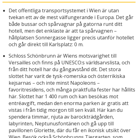
Det offentliga transportsystemet i Wien är utan
tvekan ett av de mest välfungerande i Europa. Det går
både bussar och spårvagnar på gatorna runt ditt
hotell, men det enklaste är att ta spårvagnen –
hållplatsen Sonnergasse ligger precis utanför hotellet
och går direkt till Karlsplatz: 0 m.
Schloss Schönbrunn är Wiens motsvarighet till
Versailles och finns på UNESCO:s världsarvslista, och
från ditt hotell har du gångavstånd dit. Det stora
slottet har varit de tysk-romerska och österrikiska
kejsarnas – och inte minst Napoleons –
favoritresidens, och många praktfulla fester har hållits
här. Slottet har 1 400 rum och kan besökas mot
entréavgift, medan den enorma parken är gratis att
vistas i från tidig morgon till sen kväll. Här kan du
spendera timmar, njuta av barockträdgården,
labyrinten, Neptunusfontänen och gå upp till
pavillonen Gloriette, där du får en ikonisk utsikt över
Wien. Besök också Schönbrunns Tiergarten, som