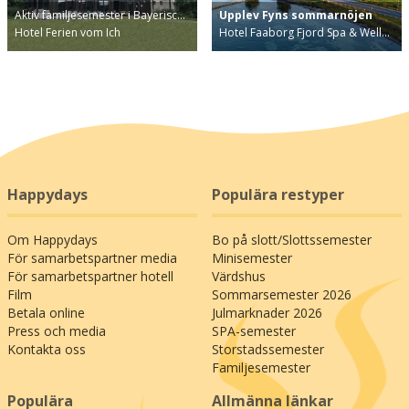
Aktiv familjesemester i Bayerisc…
Upplev Fyns sommarnöjen
Hotel Ferien vom Ich
Hotel Faaborg Fjord Spa & Well…
Happydays
Populära restyper
Om Happydays
Bo på slott/Slottssemester
För samarbetspartner media
Minisemester
För samarbetspartner hotell
Värdshus
Film
Sommarsemester 2026
Betala online
Julmarknader 2026
Press och media
SPA-semester
Kontakta oss
Storstadssemester
Familjesemester
Populära
Allmänna länkar