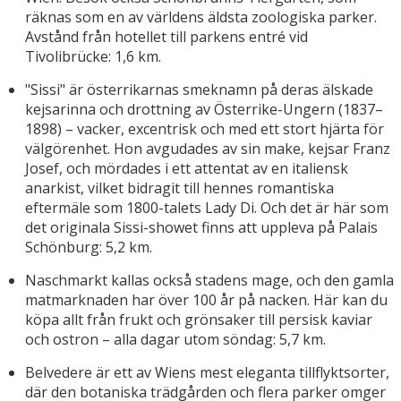
räknas som en av världens äldsta zoologiska parker.
Avstånd från hotellet till parkens entré vid
Tivolibrücke: 1,6 km.
"Sissi" är österrikarnas smeknamn på deras älskade
kejsarinna och drottning av Österrike-Ungern (1837–
1898) – vacker, excentrisk och med ett stort hjärta för
välgörenhet. Hon avgudades av sin make, kejsar Franz
Josef, och mördades i ett attentat av en italiensk
anarkist, vilket bidragit till hennes romantiska
eftermäle som 1800-talets Lady Di. Och det är här som
det originala Sissi-showet finns att uppleva på Palais
Schönburg: 5,2 km.
Naschmarkt kallas också stadens mage, och den gamla
matmarknaden har över 100 år på nacken. Här kan du
köpa allt från frukt och grönsaker till persisk kaviar
och ostron – alla dagar utom söndag: 5,7 km.
Belvedere är ett av Wiens mest eleganta tillflyktsorter,
där den botaniska trädgården och flera parker omger