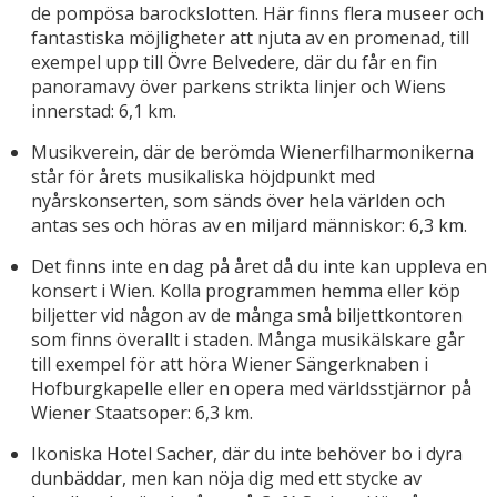
de pompösa barockslotten. Här finns flera museer och
fantastiska möjligheter att njuta av en promenad, till
exempel upp till Övre Belvedere, där du får en fin
panoramavy över parkens strikta linjer och Wiens
innerstad: 6,1 km.
Musikverein, där de berömda Wienerfilharmonikerna
står för årets musikaliska höjdpunkt med
nyårskonserten, som sänds över hela världen och
antas ses och höras av en miljard människor: 6,3 km.
Det finns inte en dag på året då du inte kan uppleva en
konsert i Wien. Kolla programmen hemma eller köp
biljetter vid någon av de många små biljettkontoren
som finns överallt i staden. Många musikälskare går
till exempel för att höra Wiener Sängerknaben i
Hofburgkapelle eller en opera med världsstjärnor på
Wiener Staatsoper: 6,3 km.
Ikoniska Hotel Sacher, där du inte behöver bo i dyra
dunbäddar, men kan nöja dig med ett stycke av