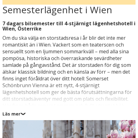
Semesterlägenhet i Wien
7 dagars bilsemester till 4-stjärnigt lägenhetshotell i
Wien, Österrike
Om du ska välja en storstadsresa i år blir det inte mer
romantiskt än i Wien. Vackert som en teaterscen och
sensuellt som en ljummen sommarkväll – med alla sina
pompösa, historiska och överraskande sevärdheter
samlade på gångavstånd. Det är storstaden för dig som
älskar klassisk bildning och en känsla av förr – men det
finns inget föråldrat över ditt hotell: Somerset
Schönbrunn Vienna är ett nytt, 4-stjärnigt
lägenhetshotell som ger de bästa förutsättningarna för
ditt storstadsäventyr med gott om plats och flexibilitet.
Här finns både separat sovrum och fullt utrustat kök,
men frukosten ingår och serveras i hotellets restaurang,
Läs mer
❯
så att du snabbt kan ge dig ut på en dag full av
upplevelser. Den snabbaste vägen till centrum och Wiens
gamla stad är att ta spårvagnen, som stannar precis