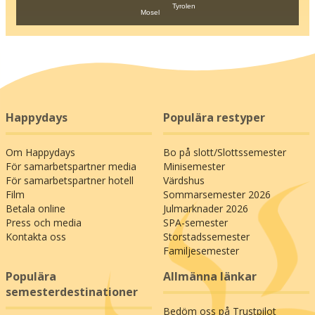
Tyrolen
Mosel
Happydays
Populära restyper
Om Happydays
Bo på slott/Slottssemester
För samarbetspartner media
Minisemester
För samarbetspartner hotell
Värdshus
Film
Sommarsemester 2026
Betala online
Julmarknader 2026
Press och media
SPA-semester
Kontakta oss
Storstadssemester
Familjesemester
Populära
Allmänna länkar
semesterdestinationer
Bedöm oss på Trustpilot