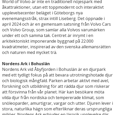
World of Volvo är inte en traditionell nöjespark med
åkattraktioner, utan ett toppmodernt och interaktivt
upplevelsecenter beläget i Göteborgs nya
evenemangsstråk, strax intill Liseberg. Det öppnade i
april 2024 och är en gemensam satsning från Volvo Cars
och Volvo Group, som samlar alla Volvos varumärken
under ett och samma tak. Centret är inrymt i en
arkitektoniskt imponerande byggnad på 22.000
kvadratmeter, inspirerad av den svenska allemansrätten
och naturen med mycket trä.
Nordens Ark i Bohuslän
Nordens Ark vid Åbyfjorden i Bohuslän är en djurpark
med ett tydligt fokus på att bevara utrotningshotade djur
och biologisk mångfald. Parken arbetar aktivt med avel,
forskning och utbildning för att rädda djur som riskerar
att försvinna från vår planet. Här kan besökare möta
vilda djur från nordiska och tempererade klimat, som
snöleoparder, amurtigrar, vargar och utter. Djuren lever i
stora, naturlika hägn som efterliknar deras ursprungliga
miljöer. Nordens Ark erbjuder en lärorik upplevelse där