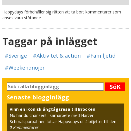
Happydays förbehåller sig rätten att ta bort kommentarer som
anses vara stötande.
Taggar på inlägget
#Sverige
#Aktivitet & action
#Familjetid
#Weekendnöjen
SöK
Senaste blogginlägg
Vinn en ikonisk ångtågsresa till Brocken
Nu har du chansen! I samarbete med Harzer
Schmalspurbahnen lottar Happydays ut 4 biljetter till den
0
Kommentarer
beröm...