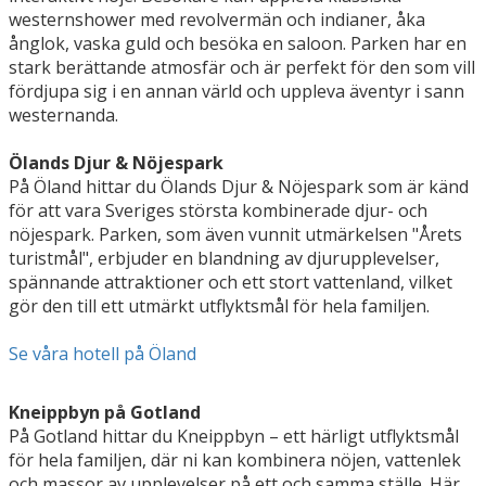
westernshower med revolvermän och indianer, åka
ånglok, vaska guld och besöka en saloon. Parken har en
stark berättande atmosfär och är perfekt för den som vill
fördjupa sig i en annan värld och uppleva äventyr i sann
westernanda.
Ölands Djur & Nöjespark
På Öland hittar du Ölands Djur & Nöjespark som är känd
för att vara Sveriges största kombinerade djur- och
nöjespark. Parken, som även vunnit utmärkelsen "Årets
turistmål", erbjuder en blandning av djurupplevelser,
spännande attraktioner och ett stort vattenland, vilket
gör den till ett utmärkt utflyktsmål för hela familjen.
Se våra hotell på Öland
Kneippbyn på Gotland
På Gotland hittar du Kneippbyn – ett härligt utflyktsmål
för hela familjen, där ni kan kombinera nöjen, vattenlek
och massor av upplevelser på ett och samma ställe. Här