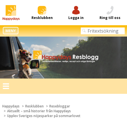
Resklubben
Logga in
Ring till oss
MENY
Toggle
navigation
Happydays
Resklubben
Resebloggar
Aktuellt – små historier från Happydays
Upplev Sveriges nöjesparker på sommarlovet