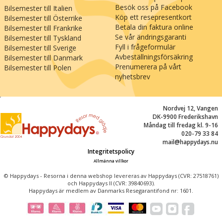
Besök oss på Facebook
Bilsemester till Italien
Köp ett resepresentkort
Bilsemester till Österrike
Betala din faktura online
Bilsemester till Frankrike
Se vår ändringsgaranti
Bilsemester till Tyskland
Fyll i frågeformulär
Bilsemester till Sverige
Avbeställningsförsäkring
Bilsemester till Danmark
Prenumerera på vårt
Bilsemester till Polen
nyhetsbrev
;
Nordvej 12, Vangen
DK-9900 Frederikshavn
Måndag till fredag kl. 9-16
020-79 33 84
mail@happydays.nu
Integritetspolicy
Allmänna villkor
© Happydays - Resorna i denna webshop levereras av Happydays (CVR: 27518761)
och Happydays II (CVR: 39840693).
Happydays är medlem av Danmarks Resegarantifond nr: 1601.