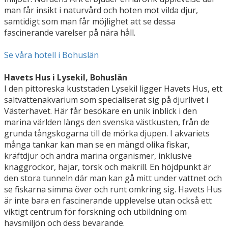
man får insikt i naturvård och hoten mot vilda djur,
samtidigt som man får möjlighet att se dessa
fascinerande varelser på nära håll.
Se våra hotell i Bohuslän
Havets Hus i Lysekil, Bohuslän
I den pittoreska kuststaden Lysekil ligger Havets Hus, ett
saltvattenakvarium som specialiserat sig på djurlivet i
Västerhavet. Här får besökare en unik inblick i den
marina världen längs den svenska västkusten, från de
grunda tångskogarna till de mörka djupen. I akvariets
många tankar kan man se en mängd olika fiskar,
kräftdjur och andra marina organismer, inklusive
knaggrockor, hajar, torsk och makrill. En höjdpunkt är
den stora tunneln där man kan gå mitt under vattnet och
se fiskarna simma över och runt omkring sig. Havets Hus
är inte bara en fascinerande upplevelse utan också ett
viktigt centrum för forskning och utbildning om
havsmiljön och dess bevarande.