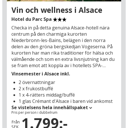
Vin och wellness i Alsace
Hotel du Parc Spa
Checka in på detta genuina Alsace-hotell nära
centrum på den charmiga kurorten
Niederbronn-les-Bains, belägen i den norra
delen av den gröna bergskedjan Vogeserna. På
kurorten har man rika traditioner för hälsa och
välmående och som en extra livsnjutning kan du
se fram emot att koppla av i hotellets SPA-
avdelning med swimmingpool, bastu, saltgrotta
Vinsemester i Alsace inkl.
med mera. Byt sedan om inför kvällens middag
2 övernattningar
och sätt dig i skuggan på terrassen under det
2 x frukostbuffé
gröna taket av vinrankor från hundraåriga
1 x 4-rätters middag/buffé
vinstockar och njut av ett glas kyligt Alsace-vin
1 glas Crémant d'Alsace i baren vid ankomst
innan du slår dig ner vid det dukade bordet på
Se vistelsens hela innehållspaket
hotellets Brasserie L’Alexain.
Pris per person i dubbelrum
1.799:-
Alsace är världsberömt för sina ädla främst vita
Från
SEK