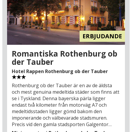
närområdet ligger det populära skogs- och
rekreationsområdet Winterberg (23 km) med
flera vandrings- och cykelleder. Du kan
exempelvis vandra till utsiktstornet (581 m.ö.h.)
och belönas med en 360 graders
ERBJUDANDE
panoramautsikt över nejden – om du går alla
trappstegen 25 meter upp. På kurorten kan du
också se fram emot möjligheten för bad i den
Romantiska Rothenburg ob
offentliga simhallen (2,5 km) med både inomhus-
der Tauber
och utomhuspooler och vattenrutschbana – och
kanske vill du prova lyckan på det berömda
Hotel Rappen Rothenburg ob der Tauber
kasinot, Casino Barriére Niederbronn (350 m)?
Butiker och små caféer ligger utströdda över
Rothenburg ob der Tauber är en av de äldsta
kurorten som är en mix av nutida semesteridyll
och mest genuina medeltida städer som finns att
och historisk atmosfär – se fram emot en trevlig
se i Tyskland. Denna bayerska pärla ligger
semester i Niederbronn-les-Bains!
endast två kilometer från motorväg A7 och
medeltidsstaden ligger gömd bakom den
imponerande och välbevarade stadsmuren.
Precis vid den gamla stadsporten Galgentor
ligger Hotel Rappen Rothenburg ob der Tauber,