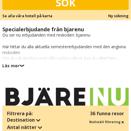
SÖK
Se alla våra hotell på karta
Ny sökning
Specialerbjudande från bjarenu
Du ser nu erbjudanden med reskoden: bjarenu
Här hittar du alla aktuella semestererbjudanden med den angivna
reskoden.
Om du vill jämföra med vårt vanliga utbud, kan du alltid hitta
semestrarna i sökfunktionen ovanför.
Läs mer
❯
Alla hotell som är markerade med en grön ruta, är kopplade till
den valda resekoden.
Vinn din nästa semester
Håll utkik efter vårt nyhetsbrev! Vi skickar nya erbjudanden till ett
speciellt lågt medlemspris varje vecka:
Filtrera på:
36 funna resor
Anmäl dig nu och delta i utlottningen av en semester >
Destination
Nollställ filtrering
Antal nätter