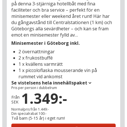
på denna 3-stjärniga hotellbåt med fina
faciliteter och bra service – perfekt för en
minisemester eller weekend året runt! Här har
du gångavstånd till Centralstationen (1 km) och
Göteborgs alla sevärdheter – och kan se fram
emot en minisemester fylld av
storstadsupplevelser. Sommar som vinter kan du
Minisemester i Göteborg inkl.
frossa i fina shoppingmöjligheter i Nordstan (1
2 övernattningar
km) och längs med Avenyn som också är kantad
2 x frukostbuffé
av restauranger och barer. Du kan också gå på
1 x kvällens varmrätt
upptäcktsfärd genom Universeums regnskog
1 x piccoloflaska mousserande vin på
(3,5 km), se vackra konstskatter på det pampiga
rummet vid ankomst
Konstmuseet (3 km) och låta öronen fyllas av ljuv
Se vistelsens hela innehållspaket
musik på Operan (1 km). Tillbaka på hotellet kan
Pris per person i dubbelrum
du njuta av det sköna läget på Göta Älv, där du
1.349:-
från både restaurangen och soldäcket har utsikt
Från
SEK
över den livliga båttrafiken.
Normalpris från 1.449:-
Din specialrabat 100:-
Göteborgarna har en särskild form för humor
Två barn (5-15 år) i eget rum!
och en dialekt som passar fint med deras