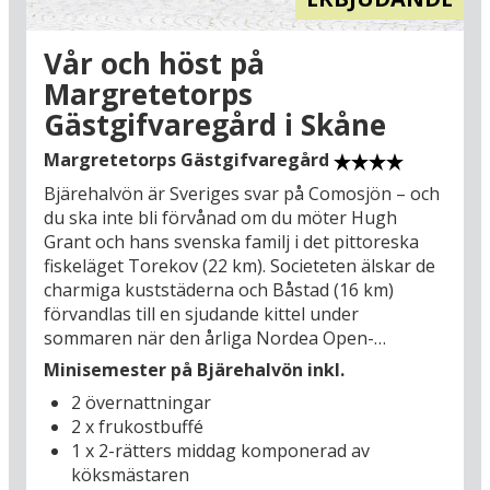
höger kan du skönja Sjömärket i Gl. Skagen där
du också hittar den vackra Solnedgångsplatsen.
Vår och höst på
Här samlas lokala och turister på kvällen för att
Margretetorps
se den glödande solen när den sakta sjunker ner
Gästgifvaregård i Skåne
i havet. Skagen upplevs förövrigt som bäst på en
cykel, det är enkelt att ta sig runt och här finns
Margretetorps Gästgifvaregård
nästan inga backar. Det är också populärt att
cykla längs den gamla Hulsig-cykelbanan som
Bjärehalvön är Sveriges svar på Comosjön – och
snor sig längs kusten och hedlandskapet.
du ska inte bli förvånad om du möter Hugh
Oavsett väder, vind och årstid är Skagen med sin
Grant och hans svenska familj i det pittoreska
unika charm en mycket idyllisk
fiskeläget Torekov (22 km). Societeten älskar de
semesterdestination!
charmiga kuststäderna och Båstad (16 km)
förvandlas till en sjudande kittel under
sommaren när den årliga Nordea Open-
turneringen går av stapeln. Men naturen och
Minisemester på Bjärehalvön inkl.
fiskelägenas skönhet bleknar inte när den värsta
2 övernattningar
turistanstormningen mattas av, tvärtemot får du
2 x frukostbuffé
massor av plats längs vandringsleder, golfbanor
1 x 2-rätters middag komponerad av
och sandstränder som bjuder på en magnifik
köksmästaren
utsikt över Laholmsbukten i norr och