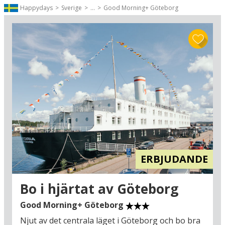
Happydays
Sverige
...
Good Morning+ Göteborg
På en utflykt finns det massor av stora
sevärdheter i det närliggande området, som
exempelvis staden Gardas mer hektiska turistliv
(9 km) och den stora nöjesparken Gardaland (25
km) med massor av åkattraktioner för alla åldrar.
Passa också på att ta en körtur genom det
kända vinområdet Valpolicella, där du kan stanna
till och bland annat provsmaka klassiska
Amaroneviner. Din vistelse inkluderar också en
voucher till ett besök hos Vini Gamba (36 km)
med rundvisning och vinprovning av fyra typer
Valpolicella-vin och det är bara att ge sig ut på
en upptäcktsfärd och se de autentiska
ERBJUDANDE
vingårdarna och få spännande historier med på
köpet. Trevlig sommarsemester vid Gardasjön!
Bo i hjärtat av Göteborg
Good Morning+ Göteborg
Njut av det centrala läget i Göteborg och bo bra