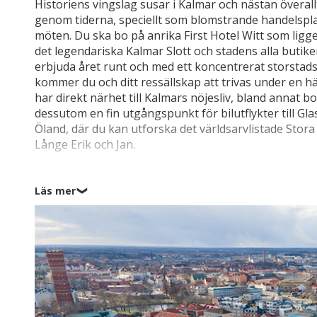
Historiens vingslag susar i Kalmar och nästan överal
genom tiderna, speciellt som blomstrande handelsplat
möten. Du ska bo på anrika First Hotel Witt som ligg
det legendariska Kalmar Slott och stadens alla butike
erbjuda året runt och med ett koncentrerat storstad
kommer du och ditt ressällskap att trivas under en 
har direkt närhet till Kalmars nöjesliv, bland annat 
dessutom en fin utgångspunkt för bilutflykter till G
Öland, där du kan utforska det världsarvlistade Stora
Långe Erik och Jan.
Kalmar var under medeltiden ett gränsfäste mot Da
krävde ett samarbete. Det var på Kalmar Slott (1,5 
Läs mer
❯
rum 1397, en union mellan de nordiska kungarikena s
stämningen på platsen och låt dina fotsteg runga me
valvet till Kalmar Slotts borggård och mätta din kun
utställningarna på slottet. Promenera sedan vidare g
de sköna panoramavyerna över slottet och Kalmarsund
pittoreska Gamla stan, där kullerstensgränder och väl
många pauser, och du kan spana in finurliga byggnads