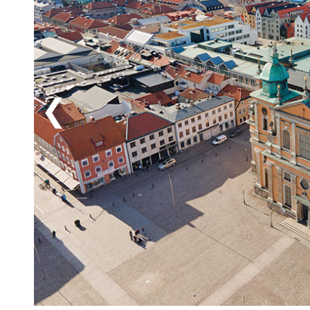
Aktivitetsmöjligheterna i Kalmar är stora året runt 
Kalmarsundsleden, en lättframkomlig och vacker led p
Kvarnholmen. Missa heller inte Kalmar läns museum (
kalmarfödda Jenny Nyström, känd för sina älskade ju
stormaktstidens viktigaste skepp. Regalskeppet Kro
först 1980, och idag har över 30.000 föremål bärgats
och drygt fyrtio bronskanoner, på museet kan du dyk
historia på nära håll. I Kalmar har du alla ingredien