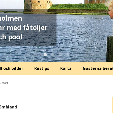
nholmen
r med fåtöljer
ch pool
l och bilder
Restips
Karta
Gästerna berä
el Witt
, Småland