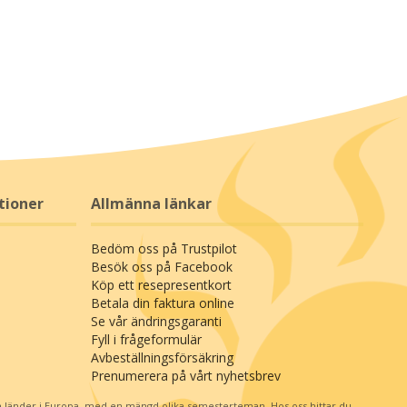
tioner
Allmänna länkar
Bedöm oss på Trustpilot
Besök oss på Facebook
Köp ett resepresentkort
Betala din faktura online
Se vår ändringsgaranti
Fyll i frågeformulär
Avbeställningsförsäkring
Prenumerera på vårt nyhetsbrev
 länder i Europa, med en mängd olika semesterteman. Hos oss hittar du