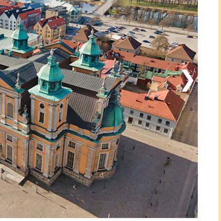
och det kan rekommenderas att vandra eller cykla längs
å över 100 km som du kan ansluta till från
300 m) där du hittar de fasta utställningarna om
lkort, och Regalskeppet Kronan – ett av
nan sjönk utanför Ölands kust 1676 och återfanns
 och restaurerats, bland annat två guldmyntskatter
a in i historien och uppleva skeppets dramatiska
ser för en oförglömlig weekend eller minisemester.