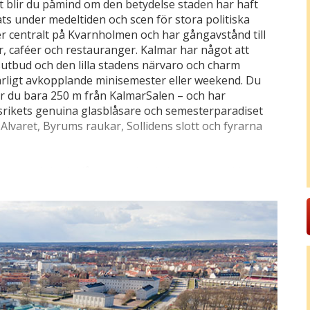
lt blir du påmind om den betydelse staden har haft
s under medeltiden och scen för stora politiska
er centralt på Kvarnholmen och har gångavstånd till
r, caféer och restauranger. Kalmar har något att
sutbud och den lilla stadens närvaro och charm
härligt avkopplande minisemester eller weekend. Du
bor du bara 250 m från KalmarSalen – och har
lasrikets genuina glasblåsare och semesterparadiset
 Alvaret, Byrums raukar, Sollidens slott och fyrarna
nmark och hade då en betydande hamn, men tiderna
km) som bildandet av den mäktiga Kalmarunionen ägde
om varade ända fram till 1523. Märk själv
llan de metertjocka väggarna när du kliver in genom
skapstörst genom att ta del av de spännande
enom den vackra stadsparken vid slottet och njut av
. Från den här oasen kan du gå vidare till den
bevarade trähus från 1600- och 1700-talet lockar till
detaljer och idylliska trädgårdar.