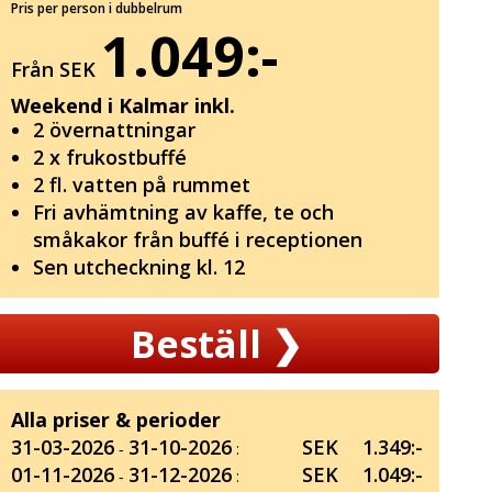
Pris per person i dubbelrum
1.049:-
Från SEK
Weekend i Kalmar inkl.
2 övernattningar
2 x frukostbuffé
2 fl. vatten på rummet
Fri avhämtning av kaffe, te och
småkakor från buffé i receptionen
Sen utcheckning kl. 12
Beställ
❯
Alla priser & perioder
31-03-2026
31-10-2026
SEK
1.349:-
‐
:
01-11-2026
31-12-2026
SEK
1.049:-
‐
: