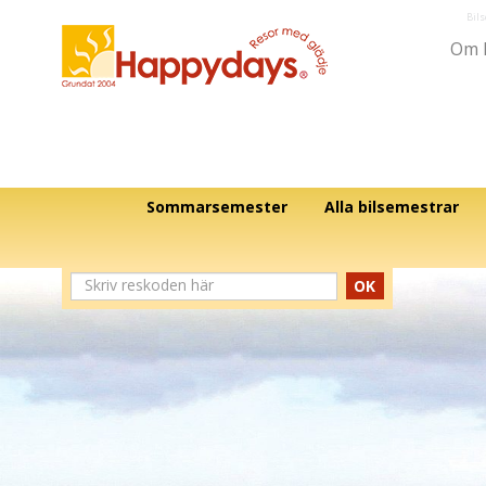
Bil
Om 
Sommarsemester
Alla bilsemestrar
OK