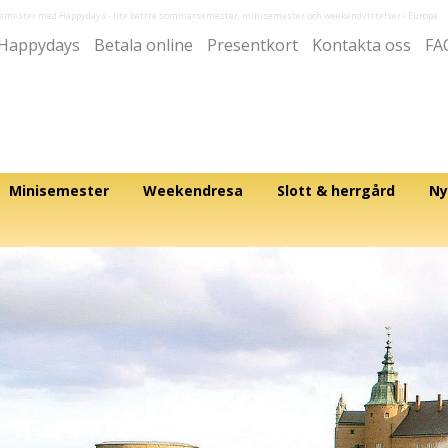
semester med Happydays
- lite bättre sommarsemester, minisemester och weekendvistelser i Europa
Happydays
Betala online
Presentkort
Kontakta oss
FA
Minisemester
Weekendresa
Slott & herrgård
Ny