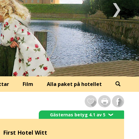
ttar
Film
Alla paket på hotellet
Gästernas betyg 4.1 av 5
❯
First Hotel Witt