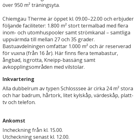
över 950 m² träningsyta.
Chiemgau Therme är öppet kl. 09.00–22.00 och erbjuder
följande faciliteter: 1.800 m² stort termalbad med flera
inom- och utomhuspooler samt strömkanal – samtliga
uppvärmda till mellan 27 och 35 grader.
Bastuavdelningen omfattar 1.000 m² och är reserverad
för vuxna (från 16 år). Här finns flera temabastur,
ångbad, isgrotta, Kneipp-bassäng samt
avkopplingsområden med vilstolar.
Inkvartering
Alla dubbelrum av typen Schlosssee är cirka 24 m² stora
och har badrum, hårtork, litet kylskåp, värdeskåp, platt-
tv och telefon.
Ankomst
Incheckning från kl. 15.00.
Utcheckning senast kl. 12.00.