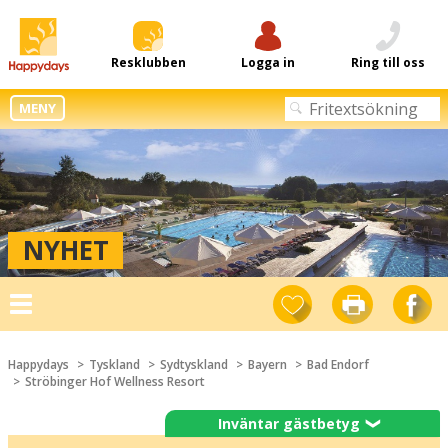
Resklubben
Logga in
Ring till oss
MENY
NYHET
Toggle
navigation
Happydays
Tyskland
Sydtyskland
Bayern
Bad Endorf
Ströbinger Hof Wellness Resort
Inväntar gästbetyg
❯