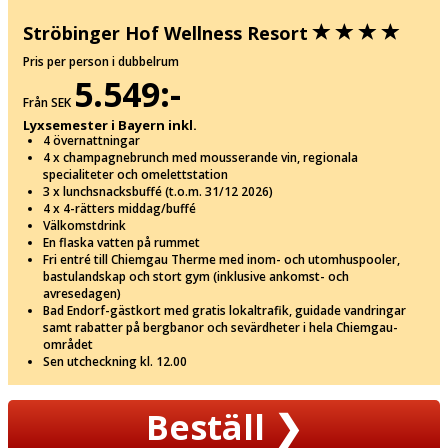
Ströbinger Hof Wellness Resort
Pris per person i dubbelrum
5.549:-
Från SEK
Lyxsemester i Bayern inkl.
4 övernattningar
4 x champagnebrunch med mousserande vin, regionala
specialiteter och omelettstation
3 x lunchsnacksbuffé (t.o.m. 31/12 2026)
4 x 4-rätters middag/buffé
Välkomstdrink
En flaska vatten på rummet
Fri entré till Chiemgau Therme med inom- och utomhuspooler,
bastulandskap och stort gym (inklusive ankomst- och
avresedagen)
Bad Endorf-gästkort med gratis lokaltrafik, guidade vandringar
samt rabatter på bergbanor och sevärdheter i hela Chiemgau-
området
Sen utcheckning kl. 12.00
Beställ
❯