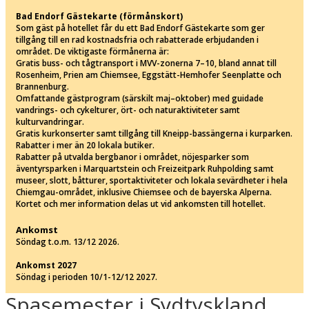
Bad Endorf Gästekarte (förmånskort)
Som gäst på hotellet får du ett Bad Endorf Gästekarte som ger
tillgång till en rad kostnadsfria och rabatterade erbjudanden i
området. De viktigaste förmånerna är:
Gratis buss- och tågtransport i MVV-zonerna 7–10, bland annat till
Rosenheim, Prien am Chiemsee, Eggstätt-Hemhofer Seenplatte och
Brannenburg.
Omfattande gästprogram (särskilt maj–oktober) med guidade
vandrings- och cykelturer, ört- och naturaktiviteter samt
kulturvandringar.
Gratis kurkonserter samt tillgång till Kneipp-bassängerna i kurparken.
Rabatter i mer än 20 lokala butiker.
Rabatter på utvalda bergbanor i området, nöjesparker som
äventyrsparken i Marquartstein och Freizeitpark Ruhpolding samt
museer, slott, båtturer, sportaktiviteter och lokala sevärdheter i hela
Chiemgau-området, inklusive Chiemsee och de bayerska Alperna.
Kortet och mer information delas ut vid ankomsten till hotellet.
Ankomst
Söndag t.o.m. 13/12 2026.
Ankomst 2027
Söndag i perioden 10/1-12/12 2027.
Spasemester i Sydtyskland