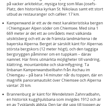
på vacker arkitektur, mysiga torg som Max-Josefs-
Platz, den historiska kyrkan St. Nikolaus samt ett stort
utbud av restauranger och caféer: 17 km.
Kampenwand är ett av de mest karakteristiska bergen
i Chiemgauer Alpen söder om Chiemsee. Med sina 1
669 meter är det ett av områdets mest välkända
utsiktsberg och ett av de främsta landmärkena i de
bayerska Alperna. Berget är särskilt känt för Alpernas
största bergskors (12 meter högt), och den taggiga
bergsryggen påminner om en tuppkam – därav
namnet. Här finns utmärkta möjligheter till vandring,
klättring, mountainbike och skärmflygning. Ta
linbanan Kampenwandseilbahn från Aschau im
Chiemgau – på bara 14 minuter når du toppen, där en
magnifik panoramautsikt över Chiemsee och Alperna
väntar: 20 km.
Brannenburg är känt för Wendelstein Zahnradbahn,
en historisk kugghjulsbana som invigdes 1912 och är
en av Tysklands äldsta. Den tar dig upp till toppen av