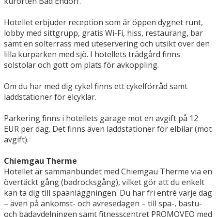
kurorten Bad Endorf.
Hotellet erbjuder reception som är öppen dygnet runt,
lobby med sittgrupp, gratis Wi-Fi, hiss, restaurang, bar
samt en solterrass med uteservering och utsikt över den
lilla kurparken med sjö. I hotellets trädgård finns
solstolar och gott om plats för avkoppling.
Om du har med dig cykel finns ett cykelförråd samt
laddstationer för elcyklar.
Parkering finns i hotellets garage mot en avgift på 12
EUR per dag. Det finns även laddstationer för elbilar (mot
avgift).
Chiemgau Therme
Hotellet är sammanbundet med Chiemgau Therme via en
övertäckt gång (badrocksgång), vilket gör att du enkelt
kan ta dig till spaanläggningen. Du har fri entré varje dag
– även på ankomst- och avresedagen – till spa-, bastu-
och badavdelningen samt fitnesscentret PROMOVEO med