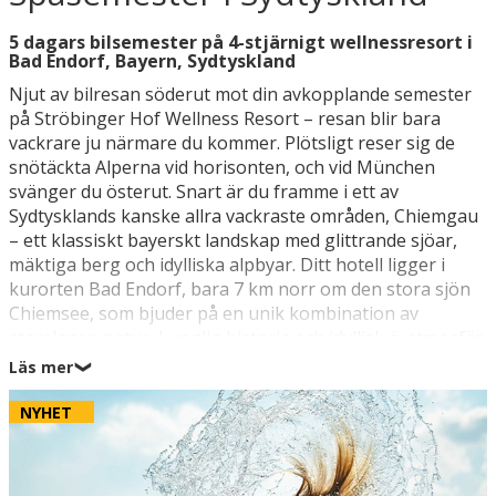
5 dagars bilsemester på 4-stjärnigt wellnessresort i
Bad Endorf, Bayern, Sydtyskland
Njut av bilresan söderut mot din avkopplande semester
på Ströbinger Hof Wellness Resort – resan blir bara
vackrare ju närmare du kommer. Plötsligt reser sig de
snötäckta Alperna vid horisonten, och vid München
svänger du österut. Snart är du framme i ett av
Sydtysklands kanske allra vackraste områden, Chiemgau
– ett klassiskt bayerskt landskap med glittrande sjöar,
mäktiga berg och idylliska alpbyar. Ditt hotell ligger i
kurorten Bad Endorf, bara 7 km norr om den stora sjön
Chiemsee, som bjuder på en unik kombination av
storslagen natur, kunglig historia och idyllisk ö-atmosfär
på öarna Herreninsel och Fraueninsel, som du enkelt når
Läs mer
❯
med båt. Men innan dess lockar det säkert att utforska
den termiska badanläggningen, där du har fri entré
NYHET
under hela vistelsen.
Din spasemester blir ren lyx. Börja dagen med ett glas