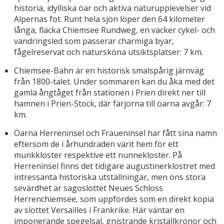
historia, idylliska öar och aktiva naturupplevelser vid
Alpernas fot. Runt hela sjön löper den 64 kilometer
långa, flacka Chiemsee Rundweg, en vacker cykel- och
vandringsled som passerar charmiga byar,
fågelreservat och natursköna utsiktsplatser: 7 km.
Chiemsee-Bahn är en historisk smalspårig järnväg
från 1800-talet. Under sommaren kan du åka med det
gamla ångtåget från stationen i Prien direkt ner till
hamnen i Prien-Stock, där färjorna till öarna avgår: 7
km.
Öarna Herreninsel och Fraueninsel har fått sina namn
eftersom de i århundraden varit hem för ett
munkkloster respektive ett nunnekloster. På
Herreninsel finns det tidigare augustinerklostret med
intressanta historiska utställningar, men öns stora
sevärdhet är sagoslottet Neues Schloss
Herrenchiemsee, som uppfördes som en direkt kopia
av slottet Versailles i Frankrike. Här väntar en
imponerande spegelsal, gnistrande kristallkronor och