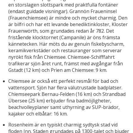
en storslagen slottspark med praktfulla fontäner
(endast guidade visningar). Grannön Fraueninsel
(Frauenchiemsee) är mindre och mycket charmig. Den
är bilfri och har ett levande benediktinkloster, Kloster
Frauenwörth, som grundades redan år 782. Det
fristående klocktornet (Campanile) är öns främsta
kännetecken. Här möts du av genuin fiskebyscharm,
keramikverkstäder och restauranger som serverar
nyrökt fisk från Chiemsee. Chiemsee-Schifffahrt
trafikerar sjön året runt, främst med avgångar från
Gstadt (12 km) och Prien am Chiemsee: 9 km.
Chiemsee är också ett perfekt resmål för bad och
vattensport. Sjön har flera välutrustade badplatser.
Chiemseepark Bernau-Felden (16 km) och Strandbad
Übersee (25 km) erbjuder fina badmöjligheter,
beachvolleyplaner samt uthyrning av SUP-brädor,
kajaker och elbåtar: 16 km.
Rosenheim är en typiskt charmig sydtysk stad vid
floden Inn. Staden grundades på 1300-talet och bjuder