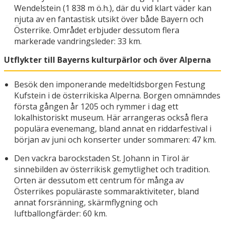
Wendelstein (1 838 m ö.h.), där du vid klart väder kan
njuta av en fantastisk utsikt över både Bayern och
Österrike. Området erbjuder dessutom flera
markerade vandringsleder: 33 km.
Utflykter till Bayerns kulturpärlor och över Alperna
Besök den imponerande medeltidsborgen Festung
Kufstein i de österrikiska Alperna. Borgen omnämndes
första gången år 1205 och rymmer i dag ett
lokalhistoriskt museum. Här arrangeras också flera
populära evenemang, bland annat en riddarfestival i
början av juni och konserter under sommaren: 47 km.
Den vackra barockstaden St. Johann in Tirol är
sinnebilden av österrikisk gemytlighet och tradition.
Orten är dessutom ett centrum för många av
Österrikes populäraste sommaraktiviteter, bland
annat forsränning, skärmflygning och
luftballongfärder: 60 km.