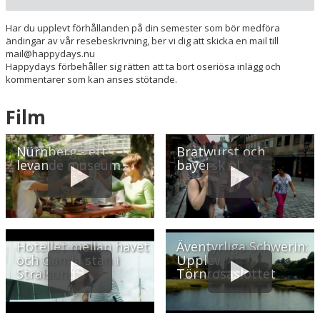
Museer
Har du upplevt förhållanden på din semester som bör medföra
Radie runt hotellet:
ändingar av vår resebeskrivning, ber vi dig att skicka en mail till
mail@happydays.nu
Happydays förbehåller sig rätten att ta bort oseriösa inlägg och
Hitta vägen till hotellet
kommentarer som kan anses stötande.
Ströbinger Hof Wellness Resort
Ströbinger Strasse 19
Film
D-83093 Bad Endorf
Tyskland
Nürnberg - ett
Bratwurst och
levande museum
bayersk öl
Din adress
Hitta resvägen
❯
Hotellet mellan havet
Äventyrliga Schwerin:
Hotellets GPS-koordinater
och Gamla stan i
Upplev
Stralsund
Törnrosaslottet
E 012&deg; 18.088'
N 47&deg; 54.055'