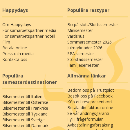
Happydays
Populära restyper
Om Happydays
Bo på slott/Slottssemester
För samarbetspartner media
Minisemester
För samarbetspartner hotell
Värdshus
Film
Sommarsemester 2026
Betala online
Julmarknader 2026
Press och media
SPA-semester
Kontakta oss
Storstadssemester
Familjesemester
Populära
Allmänna länkar
semesterdestinationer
Bedöm oss på Trustpilot
Besök oss på Facebook
Bilsemester till Italien
Köp ett resepresentkort
Bilsemester till Österrike
Betala din faktura online
Bilsemester till Frankrike
Se vår ändringsgaranti
Bilsemester till Tyskland
Fyll i frågeformulär
Bilsemester till Sverige
Avbeställningsförsäkring
Bilsemester till Danmark