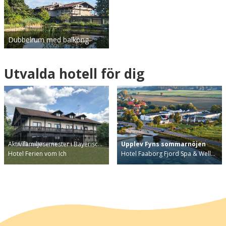
Dubbelrum med balkong
Utvalda hotell för dig
Aktiv familjesemester i Bayerisc…
Upplev Fyns sommarnöjen
Hotel Ferien vom Ich
Hotel Faaborg Fjord Spa & Well…