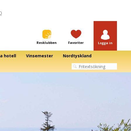
Q
Resklubben
Favoriter
Logga in
a hotell
Vinsemester
Nordtyskland