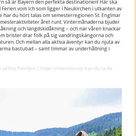
ern så är Bayern den perfekta destinationen! Här ska
l Ferien vom Ich som ligger i Neukirchen i utkanten av
e har du hört talas om semesterregionen St. Englmar
semesteraktiviteter året runt. Vintermånaderna bjuder
rsåkning och längdskidåkning – och när våren knackar
om brister drar folk på sig vandringskängorna och
aturen. Och mellan alla aktiva äventyr kan du njuta av
arma bastubad – samt timmar av underhållning i
n aktiva familjen: Under vintersäsong kan du ta de
ndskapet liknar en vintersaga. Här finns också 70 km
ötunga granar där iskristallerna gnistrar när solen
också i St. Englmar som du kan få det bästa killet i
 fantastisk utsikt över det somrigt gröna
essutom ett stort nätverk av markerade
er, också slingor specialanpassade för MTB, här kan
mperaturer på det högt belägna resmålet.
a 4 km från hotellet ligger Edelwies Natur- und
rken med Bayerns betagande natur och bjuder på