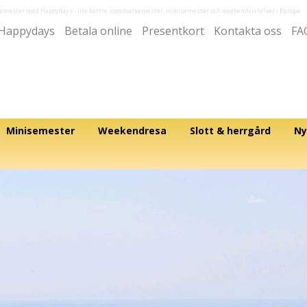
semester med Happydays
- lite bättre sommarsemester, minisemester och weekendvistelser i Europa
Happydays
Betala online
Presentkort
Kontakta oss
FA
Minisemester
Weekendresa
Slott & herrgård
Ny