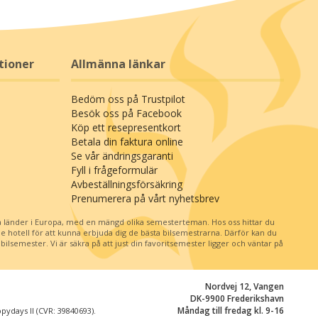
tioner
Allmänna länkar
Bedöm oss på Trustpilot
Besök oss på Facebook
Köp ett resepresentkort
Betala din faktura online
Se vår ändringsgaranti
Fyll i frågeformulär
Avbeställningsförsäkring
Prenumerera på vårt nyhetsbrev
 länder i Europa, med en mängd olika semesterteman. Hos oss hittar du
je hotell för att kunna erbjuda dig de bästa bilsemestrarna. Därför kan du
ilsemester. Vi är säkra på att just din favoritsemester ligger och väntar på
Nordvej 12, Vangen
DK-9900 Frederikshavn
Måndag till fredag kl. 9-16
ydays II (CVR: 39840693).