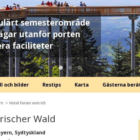
opulärt semesterområde
ägar utanför porten
ra faciliteter
l och bilder
Restips
Karta
Gästerna berä
rn
Hotel Ferien vom Ich
erischer Wald
ayern, Sydtyskland