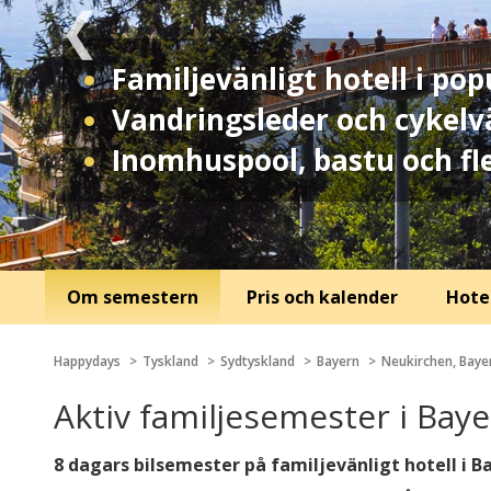
Familjevänligt hotell i p
Vandringsleder och cykelv
Inomhuspool, bastu och fle
Om semestern
Pris och kalender
Hotel
Happydays
Tyskland
Sydtyskland
Bayern
Neukirchen, Baye
Aktiv familjesemester i Bay
8 dagars bilsemester på familjevänligt hotell i B