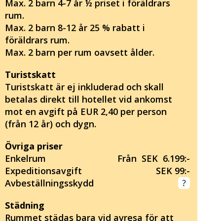
Max. 2 barn 4-7 år ½ priset i föräldrars
rum.
Max. 2 barn 8-12 år 25 % rabatt i
föräldrars rum.
Max. 2 barn per rum oavsett ålder.
Turistskatt
Turistskatt är ej inkluderad och skall
betalas direkt till hotellet vid ankomst
mot en avgift på EUR 2,40 per person
(från 12 år) och dygn.
Övriga priser
Enkelrum
Från SEK 6.199:-
Expeditionsavgift
SEK 99:-
Avbeställningsskydd
Städning
Rummet städas bara vid avresa för att