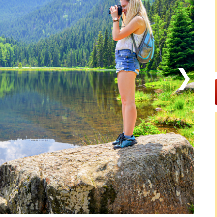
r som vinter kan du bli smartare på naturfenomen i
försöksstationer med naturvetenskap i fokus. Alla
 badlandet Freibad Panoramabad (10 km) erbjuder
så rekommenderas att gör en utflykt till glas- och
n världsarvslistade borgen Regensburg. Trevlig