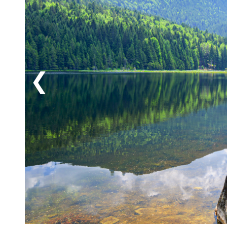
roliga upplevelser för alla åldrar. Under båda somma
BayerWald Xperimentarium (13 km) som har över 100 
barn kommer att älska en utflykt till Mitterfels där
badupplevelser oavsett väder och säsong. Det kan ock
snideriverkstäderna i Bodenmais (44 km) eller till de
semester i Bayern!