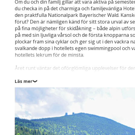
Om du och din familj gillar att vara aktiva på semest
du checka in på det charmiga och familjevänliga Hote
den praktfulla Nationalpark Bayerischer Wald. Kansk
förut? Den är nämligen känd för sitt stora urval av 
på fina möjligheter för skidåkning – både alpin utfö
på med sin ljuvliga vårsol och de första knopparna s
plockar fram sina cyklar och ger sig ut i den vackra n
svalkande dopp i hotellets egen swimmingpool och v
hotellets lekrum för de minsta.
Året runt väntar det oförglömliga upplevelser för de
sydvända pisterna nerför i St. Englmar (11 km) där la
längdskidåkningsspår där du kan sträcka ut mellan sn
Läs mer
❯
skiner från en klarblå himmel. Under sommaren är det 
magen när du susar nerför sommarrodelbanan med en
skogslandskapet. Utanför hotellets dörr ligger det d
vandringsleder och cykelvägar i olika svårighetsgrad
du tillbringa din sommarsemester med behagliga te
Det finns också en hel del sevärdheter i området, bar
Freizeitpark som kombinerar den klassiska nöjespa