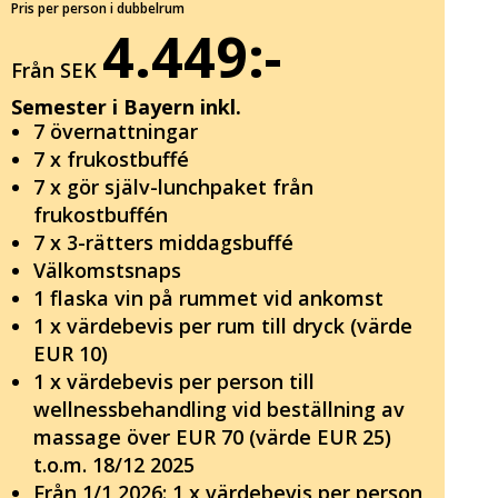
Pris per person i dubbelrum
4.449:-
Från SEK
Semester i Bayern inkl.
7 övernattningar
7 x frukostbuffé
7 x gör själv-lunchpaket från
frukostbuffén
7 x 3-rätters middagsbuffé
Välkomstsnaps
1 flaska vin på rummet vid ankomst
1 x värdebevis per rum till dryck (värde
EUR 10)
1 x värdebevis per person till
wellnessbehandling vid beställning av
massage över EUR 70 (värde EUR 25)
t.o.m. 18/12 2025
Från 1/1 2026: 1 x värdebevis per person