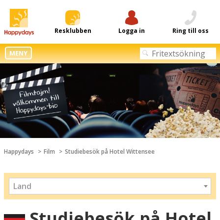
Resklubben
Logga in
Ring till oss
MENY
Happydays
Film
Studiebesök på Hotel Wittensee
Land
Studiebesök på Hotel