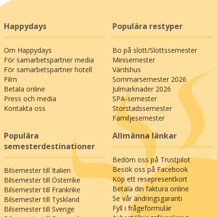
Happydays
Populära restyper
Om Happydays
Bo på slott/Slottssemester
För samarbetspartner media
Minisemester
För samarbetspartner hotell
Värdshus
Film
Sommarsemester 2026
Betala online
Julmarknader 2026
Press och media
SPA-semester
Kontakta oss
Storstadssemester
Familjesemester
Populära
Allmänna länkar
semesterdestinationer
Bedöm oss på Trustpilot
Besök oss på Facebook
Bilsemester till Italien
Köp ett resepresentkort
Bilsemester till Österrike
Betala din faktura online
Bilsemester till Frankrike
Se vår ändringsgaranti
Bilsemester till Tyskland
Fyll i frågeformulär
Bilsemester till Sverige