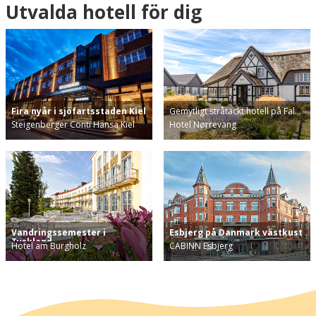
Utvalda hotell för dig
Fira nyår i sjöfartsstaden Kiel
Gemytligt stråtäckt hotell på Fal…
Steigenberger Conti Hansa Kiel
Hotel Nørrevang
Vandringssemester i
Esbjerg på Danmark västkust
Tyskland
Hotel am Burgholz
CABINN Esbjerg