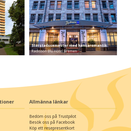
Storstadssemester med hansaromantik
Radisson Blu Hotel Bremen
 på panorama…
Ditt hotell är fullt av 4-stjärnig lyx och äventyret s…
tioner
Allmänna länkar
Bedöm oss på Trustpilot
Besök oss på Facebook
Köp ett resepresentkort