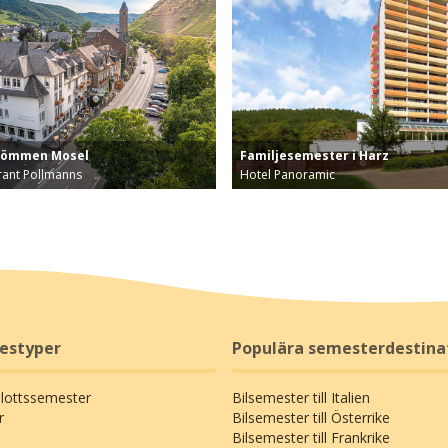
römmen Mosel
Familjesemester i Harz
rant Pollmanns
Hotel Panoramic
id Mosel – bara 6 km från Cochem oc…
Boka familjens roligaste semester
restyper
Populära semesterdestina
Slottssemester
Bilsemester till Italien
r
Bilsemester till Österrike
Bilsemester till Frankrike