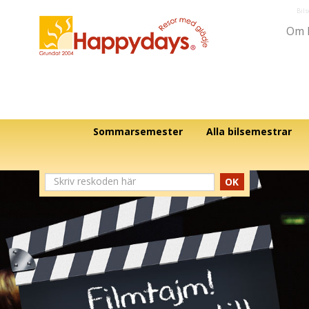
Bil
Om 
Sommarsemester
Alla bilsemestrar
OK