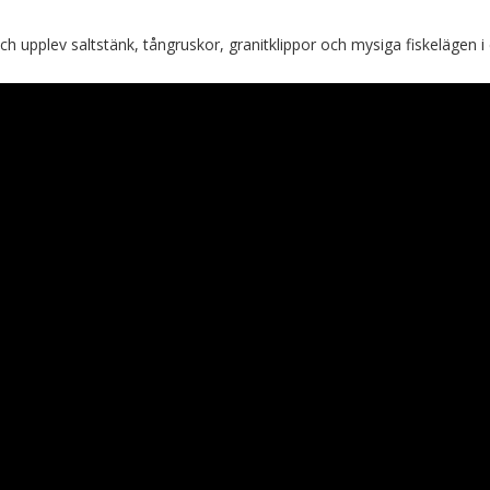
upplev saltstänk, tångruskor, granitklippor och mysiga fiskelägen i 