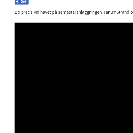
Bo precis vid havet på semesteranläggningen TanumStrand och 