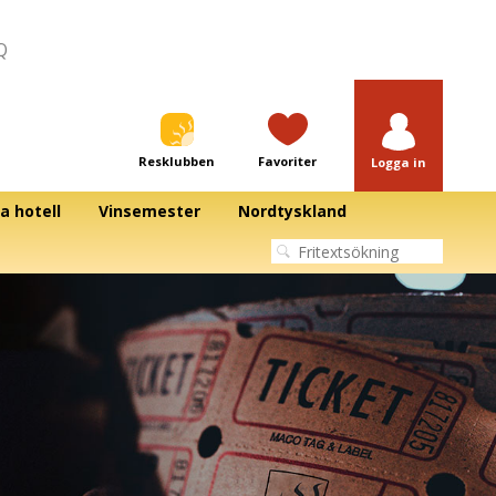
Q
Resklubben
Favoriter
Logga in
a hotell
Vinsemester
Nordtyskland