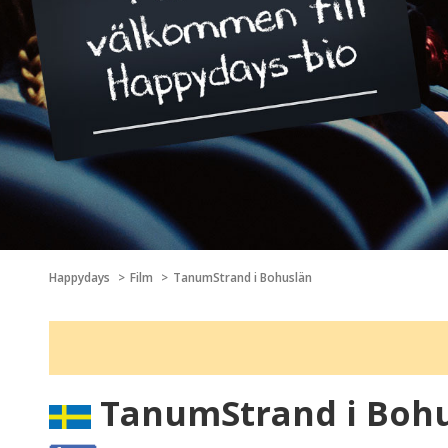
Happydays
Film
TanumStrand i Bohuslän
TanumStrand i Boh