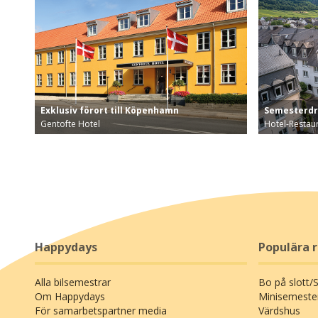
Exklusiv förort till Köpenhamn
Semesterd
Gentofte Hotel
Hotel-Restau
Bo på Gentofte Hotel med gratis parkering och …
Bo i Ernst v
Happydays
Populära 
Alla bilsemestrar
Bo på slott/
Om Happydays
Minisemeste
För samarbetspartner media
Värdshus