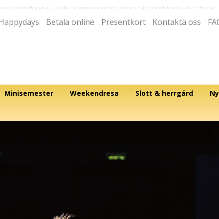
semester med Happydays
- lite bättre sommarsemester, minisemester och weekendvistelser i Europa
Happydays
Betala online
Presentkort
Kontakta oss
FA
Minisemester
Weekendresa
Slott & herrgård
Ny