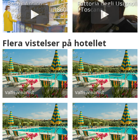
Besök Antico
Fattoria degli Usignoli
Pastificio Morelli 1860
i Toscana
i Toscana
Flera vistelser på hotellet
Valfri ankomst
Valfri ankomst