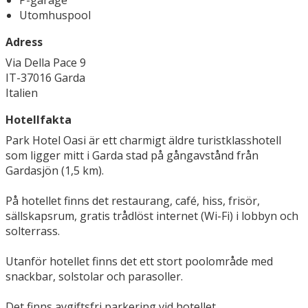
P-garage
Utomhuspool
Adress
Via Della Pace 9
IT-37016 Garda
Italien
Hotellfakta
Park Hotel Oasi är ett charmigt äldre turistklasshotell
som ligger mitt i Garda stad på gångavstånd från
Gardasjön (1,5 km).
På hotellet finns det restaurang, café, hiss, frisör,
sällskapsrum, gratis trådlöst internet (Wi-Fi) i lobbyn och
solterrass.
Utanför hotellet finns det ett stort poolområde med
snackbar, solstolar och parasoller.
Det finns avgiftsfri parkering vid hotellet.