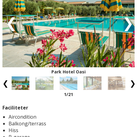
Röd = ankomstdatum är fullbokad.
Vit = ingen ankomst möjlig
Eventuell rabatt är avdragen från de angivna priserna.
Park Hotel Oasi
1
/21
Faciliteter
Aircondition
Balkong/terrass
Hiss