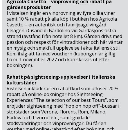
Agricola Casetto – vinprovning och rabatt på
gårdens produkter
I vistelsen ingår en vinprovning av fyra olika viner
samt 10 % rabatt på alla köp i butiken hos Agricola
Casetto – en autentisk och familjeägd vingård
belägen i Cisano di Bardolino vid Gardasjöns östra
strand (avstånd från hotellet 8 km). Gården drivs med
passion och respekt för vintraditioner och här väntar
en mysig och smakfull upplevelse i äkta italiensk stil.
Kom ihåg att ta med vouchern (kupongen är giltig
t.o.m. 1 november 2027 och kan skrivas ut efter
bokningen).
Rabatt på sightseeing-upplevelser i italienska
kulturstäder
Vistelsen inkluderar en rabattkod som utlöser 20 %
rabatt på online-bokningar hos Sightseeing
Experiences ”The selection of our best Tours”, som
erbjuder sightseeing med ”hop on hop off”-bussar i
storstäder som Verona, Florens, Rom, Milano,
Padova och Livorno etc., samt guidade
stadsvandringar och vinprovningar. Du får en
voucher med online-rabattkod efter bokning, och