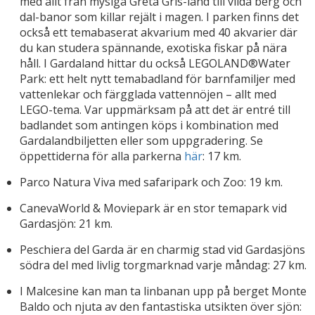
med allt från mysiga Greta Gris-land till vilda berg och
dal-banor som killar rejält i magen. I parken finns det
också ett temabaserat akvarium med 40 akvarier där
du kan studera spännande, exotiska fiskar på nära
håll. I Gardaland hittar du också LEGOLAND®Water
Park: ett helt nytt temabadland för barnfamiljer med
vattenlekar och färgglada vattennöjen – allt med
LEGO-tema. Var uppmärksam på att det är entré till
badlandet som antingen köps i kombination med
Gardalandbiljetten eller som uppgradering. Se
öppettiderna för alla parkerna
här
: 17 km.
Parco Natura Viva med safaripark och Zoo: 19 km.
CanevaWorld & Moviepark är en stor temapark vid
Gardasjön: 21 km.
Peschiera del Garda är en charmig stad vid Gardasjöns
södra del med livlig torgmarknad varje måndag: 27 km.
I Malcesine kan man ta linbanan upp på berget Monte
Baldo och njuta av den fantastiska utsikten över sjön: