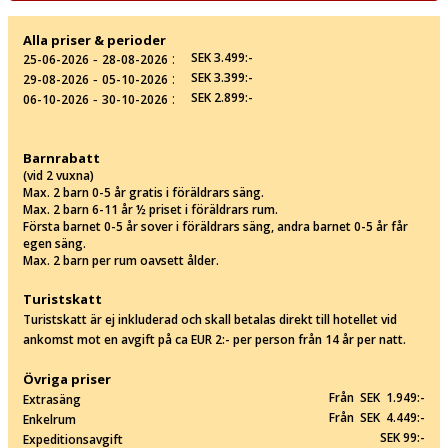
Alla priser & perioder
‐
:
SEK 3.499:-
25-06-2026
28-08-2026
‐
:
SEK 3.399:-
29-08-2026
05-10-2026
‐
:
SEK 2.899:-
06-10-2026
30-10-2026
Barnrabatt
(vid 2 vuxna)
Max. 2 barn 0-5 år gratis i föräldrars säng.
Max. 2 barn 6-11 år ½ priset i föräldrars rum.
Första barnet 0-5 år sover i föräldrars säng, andra barnet 0-5 år får
egen säng.
Max. 2 barn per rum oavsett ålder.
Turistskatt
Turistskatt är ej inkluderad och skall betalas direkt till hotellet vid
ankomst mot en avgift på ca EUR 2:- per person från 14 år per natt.
Övriga priser
Från SEK 1.949:-
Extrasäng
Från SEK 4.449:-
Enkelrum
SEK 99:-
Expeditionsavgift