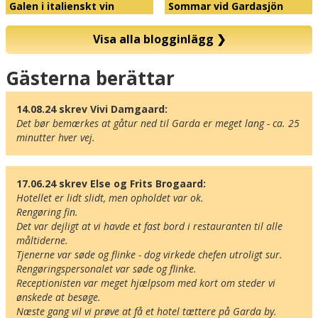
Galen i italienskt vin
Sommar vid Gardasjön
Visa alla blogginlägg
❯
Karta
Gästerna berättar
14.08.24 skrev Vivi Damgaard:
Det bør bemærkes at gåtur ned til Garda er meget lang - ca. 25 
minutter hver vej.
17.06.24 skrev Else og Frits Brogaard:
Hotellet er lidt slidt, men opholdet var ok. 

Rengøring fin.

Det var dejligt at vi havde et fast bord i restauranten til alle 
måltiderne.

Tjenerne var søde og flinke - dog virkede chefen utroligt sur.

Rengøringspersonalet var søde og flinke.

Receptionisten var meget hjælpsom med kort om steder vi 
ønskede at besøge.

Næste gang vil vi prøve at få et hotel tættere på Garda by.