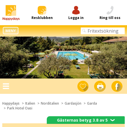
Resklubben
Logga in
Ring till oss
MENY
Toggle
navigation
Happydays
Italien
Norditalien
Gardasjön
Garda
Park Hotel Oasi
Gästernas betyg 3.8 av 5
❯