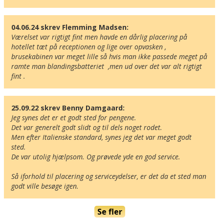
04.06.24 skrev Flemming Madsen:
Værelset var rigtigt fint men havde en dårlig placering på 
hotellet tæt på receptionen og lige over opvasken , 
brusekabinen var meget lille så hvis man ikke passede meget på 
ramte man blandingsbatteriet  ,men ud over det var alt rigtigt 
fint .
25.09.22 skrev Benny Damgaard:
Jeg synes det er et godt sted for pengene.

Här ligger hotellet
Det var generelt godt slidt og til dels noget rodet. 

Visa alla Happydays hotell i Italien
Men efter Italienske standard, synes jeg det var meget godt 
Flygplatser
sted.

Museer
De var utolig hjælpsom. Og prøvede yde en god service.

Radie runt hotellet:
Så iforhold til placering og serviceydelser, er det da et sted man 
godt ville besøge igen. 
Hitta vägen till hotellet
Park Hotel Oasi
Se fler