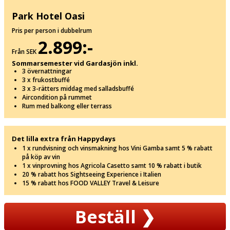
Park Hotel Oasi
Pris per person i dubbelrum
2.899:-
Från SEK
Sommarsemester vid Gardasjön inkl.
3 övernattningar
3 x frukostbuffé
3 x 3-rätters middag med salladsbuffé
Aircondition på rummet
Rum med balkong eller terrass
Det lilla extra från Happydays
1 x rundvisning och vinsmakning hos Vini Gamba samt 5 % rabatt
på köp av vin
1 x vinprovning hos Agricola Casetto samt 10 % rabatt i butik
20 % rabatt hos Sightseeing Experience i Italien
15 % rabatt hos FOOD VALLEY Travel & Leisure
Beställ
❯