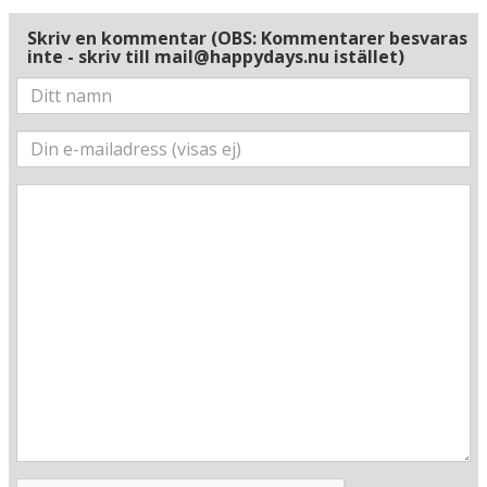
Via Della Pace 9
IT-37016 Garda
Skriv en kommentar (OBS: Kommentarer besvaras
Italien
inte - skriv till mail@happydays.nu istället)
Din adress
Hitta resvägen
❯
Hotellets GPS-koordinater
E 010&deg; 43.411'
N 45&deg; 34.819'