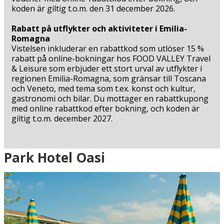
koden är giltig t.o.m. den 31 december 2026.
Rabatt på utflykter och aktiviteter i Emilia-
Romagna
Vistelsen inkluderar en rabattkod som utlöser 15 %
rabatt på online-bokningar hos FOOD VALLEY Travel
& Leisure som erbjuder ett stort urval av utflykter i
regionen Emilia-Romagna, som gränsar till Toscana
och Veneto, med tema som t.ex. konst och kultur,
gastronomi och bilar. Du mottager en rabattkupong
med online rabattkod efter bokning, och koden är
giltig t.o.m. december 2027.
Ankomst
Park Hotel Oasi
Grön = ankomstdatum är ledig (bokning går att
genomföra direkt).
Gul = ankomstdatum är möjligen ledig (kan bokas mot
förfrågan - vi återkommer med definitiv
bokningsbekräftelse).