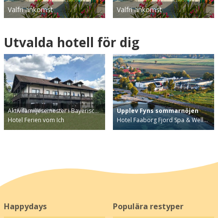
Valfri ankomst
Valfri ankomst
Utvalda hotell för dig
Aktiv familjesemester i Bayerisc…
Upplev Fyns sommarnöjen
Hotel Ferien vom Ich
Hotel Faaborg Fjord Spa & Well…
Happydays
Populära restyper