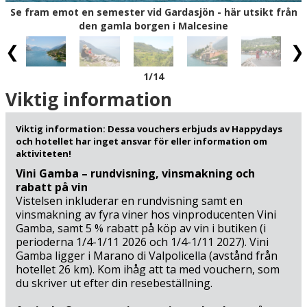
Amaronevinet tillverkas. En båttur på Gardasjön är också
Se fram emot en semester vid Gardasjön - här utsikt från
ett måste när du bor vid denna legendariska sjö: Det kan
den gamla borgen i Malcesine
rekommenderas att ta en sightseeingbåt från hamnen i
Peschiera del Garda (27 km) och bege sig ut på vattnet.
Trevlig sommarsemester i Italien!
1
/14
Viktig information
Viktig information: Dessa vouchers erbjuds av Happydays
och hotellet har inget ansvar för eller information om
aktiviteten!
Vini Gamba – rundvisning, vinsmakning och
rabatt på vin
Vistelsen inkluderar en rundvisning samt en
vinsmakning av fyra viner hos vinproducenten Vini
Gamba, samt 5 % rabatt på köp av vin i butiken (i
perioderna 1/4-1/11 2026 och 1/4-1/11 2027). Vini
Gamba ligger i Marano di Valpolicella (avstånd från
hotellet 26 km). Kom ihåg att ta med vouchern, som
du skriver ut efter din resebeställning.