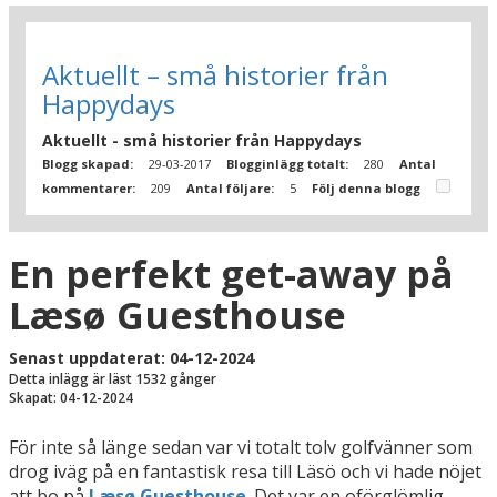
Aktuellt – små historier från
Happydays
Aktuellt - små historier från Happydays
Blogg skapad:
29-03-2017
Blogginlägg totalt:
280
Antal
kommentarer:
209
Antal följare:
5
Följ denna blogg
En perfekt get-away på
Læsø Guesthouse
Senast uppdaterat: 04-12-2024
Detta inlägg är läst 1532 gånger
Skapat: 04-12-2024
För inte så länge sedan var vi totalt tolv golfvänner som
drog iväg på en fantastisk resa till Läsö och vi hade nöjet
att bo på
Læsø Guesthouse
. Det var en oförglömlig