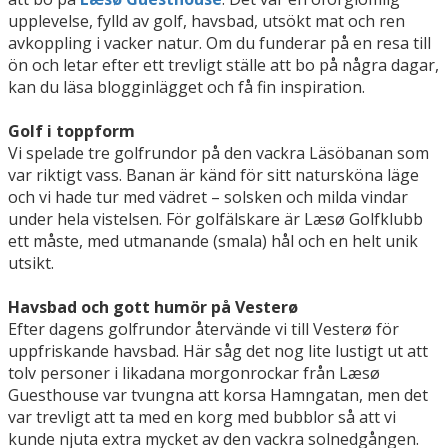
upplevelse, fylld av golf, havsbad, utsökt mat och ren
avkoppling i vacker natur. Om du funderar på en resa till
ön och letar efter ett trevligt ställe att bo på några dagar,
kan du läsa blogginlägget och få fin inspiration.
Golf i toppform
Vi spelade tre golfrundor på den vackra Läsöbanan som
var riktigt vass. Banan är känd för sitt natursköna läge
och vi hade tur med vädret – solsken och milda vindar
under hela vistelsen. För golfälskare är Læsø Golfklubb
ett måste, med utmanande (smala) hål och en helt unik
utsikt.
Havsbad och gott humör på Vesterø
Efter dagens golfrundor återvände vi till Vesterø för
uppfriskande havsbad. Här såg det nog lite lustigt ut att
tolv personer i likadana morgonrockar från Læsø
Guesthouse var tvungna att korsa Hamngatan, men det
var trevligt att ta med en korg med bubblor så att vi
kunde njuta extra mycket av den vackra solnedgången.