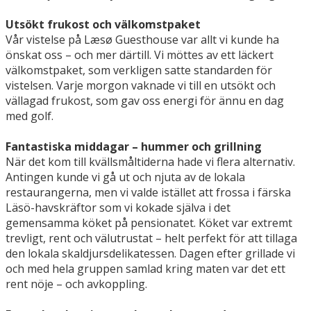
Utsökt frukost och välkomstpaket
Vår vistelse på Læsø Guesthouse var allt vi kunde ha
önskat oss – och mer därtill. Vi möttes av ett läckert
välkomstpaket, som verkligen satte standarden för
vistelsen. Varje morgon vaknade vi till en utsökt och
vällagad frukost, som gav oss energi för ännu en dag
med golf.
Fantastiska middagar – hummer och grillning
När det kom till kvällsmåltiderna hade vi flera alternativ.
Antingen kunde vi gå ut och njuta av de lokala
restaurangerna, men vi valde istället att frossa i färska
Läsö-havskräftor som vi kokade själva i det
gemensamma köket på pensionatet. Köket var extremt
trevligt, rent och välutrustat – helt perfekt för att tillaga
den lokala skaldjursdelikatessen. Dagen efter grillade vi
och med hela gruppen samlad kring maten var det ett
rent nöje – och avkoppling.