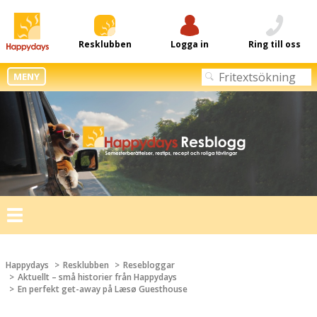
Resklubben
Logga in
Ring till oss
MENY
Toggle
navigation
Happydays
Resklubben
Resebloggar
Aktuellt – små historier från Happydays
En perfekt get-away på Læsø Guesthouse