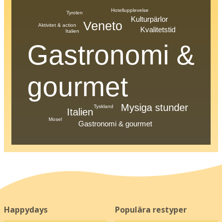
Hotellupplevelse
Tyrolen
Kulturpärlor
Veneto
Aktivitet & action
Kvalitetstid
Italien
Gastronomi &
gourmet
Mysiga stunder
Tyskland
Italien
Mosel
Gastronomi & gourmet
Happydays
Populära restyper