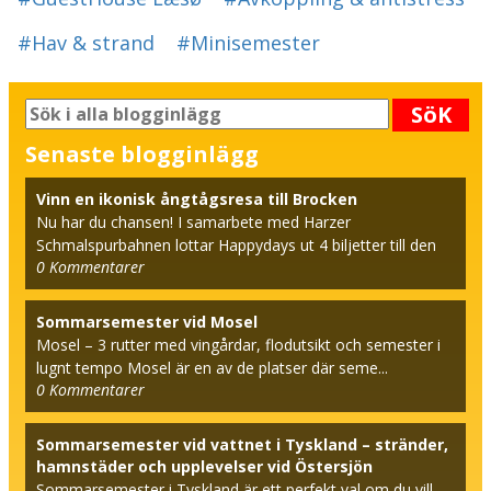
#Hav & strand
#Minisemester
SöK
Senaste blogginlägg
Vinn en ikonisk ångtågsresa till Brocken
Nu har du chansen! I samarbete med Harzer
Schmalspurbahnen lottar Happydays ut 4 biljetter till den
0
Kommentarer
beröm...
Sommarsemester vid Mosel
Mosel – 3 rutter med vingårdar, flodutsikt och semester i
lugnt tempo Mosel är en av de platser där seme...
0
Kommentarer
Sommarsemester vid vattnet i Tyskland – stränder,
hamnstäder och upplevelser vid Östersjön
Sommarsemester i Tyskland är ett perfekt val om du vill