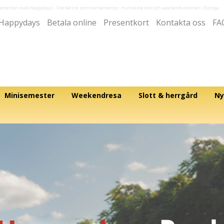
semester med Happydays
- lite bättre sommarsemester, minisemester och weekendvistelser i Europa
Happydays
Betala online
Presentkort
Kontakta oss
FA
Minisemester
Weekendresa
Slott & herrgård
Ny