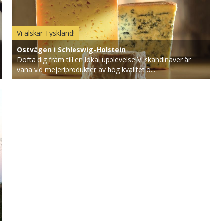
Vi älskar Tyskland!
Ostvägen i Schleswig-Holstein
Dofta dig fram till en lokal upplevelse Vi skandinaver är
vana vid mejeriprodukter av hög kvalitet o...