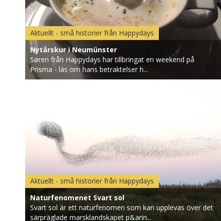
Aktuellt - små historier från Happydays
Nytårskur i Neumünster
Søren från Happydays har tillbringat en weekend på
Prisma - läs om hans betraktelser h...
Aktuellt - små historier från Happydays
Naturfenomenet Svart sol
Svart sol är ett naturfenomen som kan upplevas över det
särpräglade marsklandskapet p&arin...