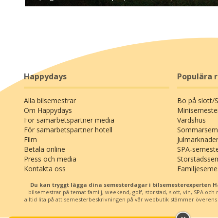
Happydays
Populära 
Alla bilsemestrar
Bo på slott/
Om Happydays
Minisemeste
För samarbetspartner media
Värdshus
För samarbetspartner hotell
Sommarseme
Film
Julmarknade
Betala online
SPA-semest
Press och media
Storstadsse
Kontakta oss
Familjeseme
Du kan tryggt lägga dina semesterdagar i bilsemesterexperten 
bilsemestrar på temat familj, weekend, golf, storstad, slott, vin, SPA oc
alltid lita på att semesterbeskrivningen på vår webbutik stämmer överens me
;