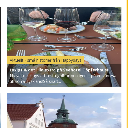
Aktuellt - små historier från Happydays
Lyxigt & det lilla extra på Seehotel Töpferhaus!
Nu var det dags att testa golfformen igen – på en vårresa
till norra Tyskland!Så snart...