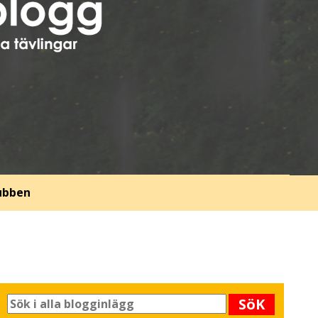
lubben
SöK