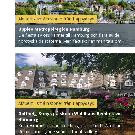
Aktuellt - små historier från Happydays
Upplev Metropolregion Hamburg
De flesta av oss känner till Hamburg och flera av de
nordtyska delstaterna. Men faktiskt kan man tala om...
Aktuellt - små historier från Happydays
Golfhelg & mys på sköna Waldhaus Reinbek vid
Hamburg
Kristi Himmelfart i år, blev brugt på en tur til Waldhaus
Reinbek med gode venner, for at spille g...