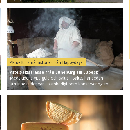
Aktuellt - små historier från Happydays
Alte Salzstrasse från Lüneburg till Lübeck
Medeltidens vita guld och salt sill Saltet har sedan
urminnes tider varit oumbärligt som konserveringsm...