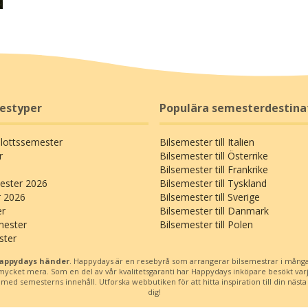
restyper
Populära semesterdestina
Slottssemester
Bilsemester till Italien
r
Bilsemester till Österrike
Bilsemester till Frankrike
ster 2026
Bilsemester till Tyskland
r 2026
Bilsemester till Sverige
er
Bilsemester till Danmark
mester
Bilsemester till Polen
ster
Happydays händer
. Happydays är en resebyrå som arrangerar bilsemestrar i många
h mycket mera. Som en del av vår kvalitetsgaranti har Happydays inköpare besökt var
d semesterns innehåll. Utforska webbutiken för att hitta inspiration till din nästa b
dig!