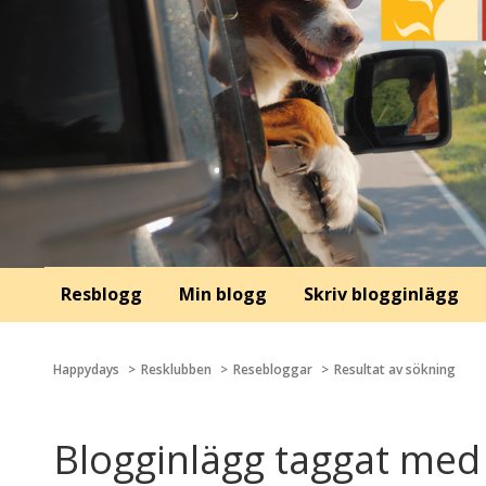
Resblogg
Min blogg
Skriv blogginlägg
Happydays
Resklubben
Resebloggar
Resultat av sökning
Blogginlägg taggat med