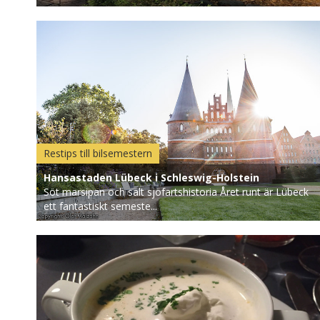
Restips till bilsemestern
Hansastaden Lübeck i Schleswig-Holstein
Söt marsipan och salt sjöfartshistoria Året runt är Lübeck
ett fantastiskt semeste...