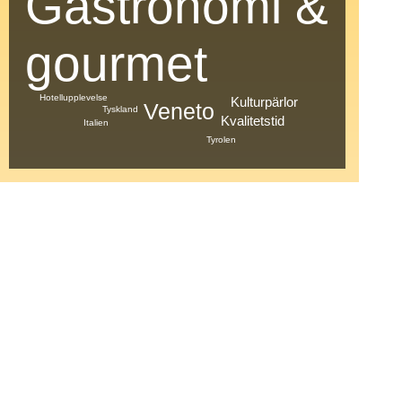
Gastronomi &
gourmet
Hotellupplevelse
Kulturpärlor
Veneto
Tyskland
Kvalitetstid
Italien
Tyrolen