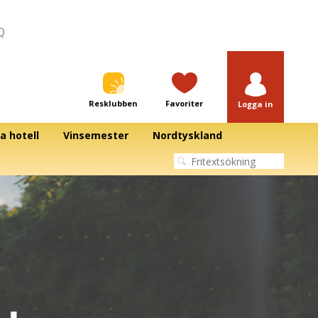
Q
Resklubben
Favoriter
Logga in
a hotell
Vinsemester
Nordtyskland