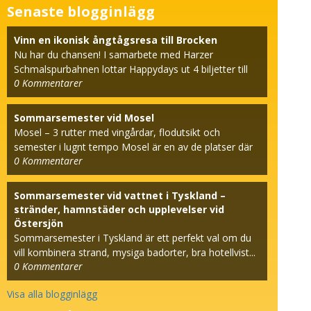
Senaste blogginlägg
Vinn en ikonisk ångtågsresa till Brocken
Nu har du chansen! I samarbete med Harzer
Schmalspurbahnen lottar Happydays ut 4 biljetter till
0
Kommentarer
den beröm...
Sommarsemester vid Mosel
Mosel – 3 rutter med vingårdar, flodutsikt och
semester i lugnt tempo Mosel är en av de platser där
0
Kommentarer
seme...
Sommarsemester vid vattnet i Tyskland –
stränder, hamnstäder och upplevelser vid
Östersjön
Sommarsemester i Tyskland är ett perfekt val om du
vill kombinera strand, mysiga badorter, bra hotellvist...
0
Kommentarer
Visa alla blogginlägg