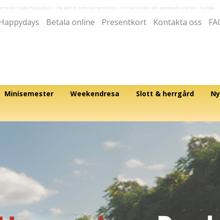
semester med Happydays
- lite bättre sommarsemester, minisemester och weekendvistelser i Europa
Happydays
Betala online
Presentkort
Kontakta oss
FA
Minisemester
Weekendresa
Slott & herrgård
Ny