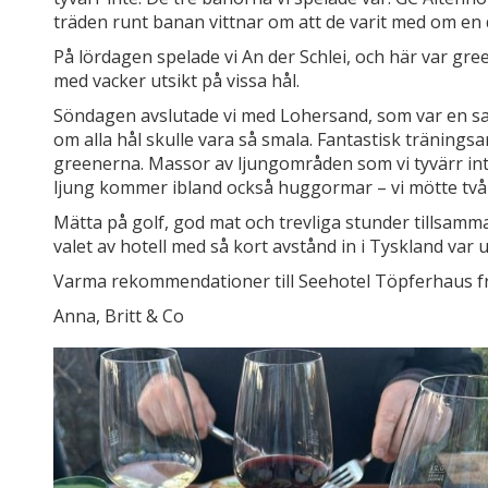
träden runt banan vittnar om att de varit med om en de
På lördagen spelade vi An der Schlei, och här var gr
med vacker utsikt på vissa hål.
Söndagen avslutade vi med Lohersand, som var en san
om alla hål skulle vara så smala. Fantastisk tränings
greenerna. Massor av ljungområden som vi tyvärr inte 
ljung kommer ibland också huggormar – vi mötte två
Mätta på golf, god mat och trevliga stunder tillsamm
valet av hotell med så kort avstånd in i Tyskland var
Varma rekommendationer till Seehotel Töpferhaus fr
Anna, Britt & Co