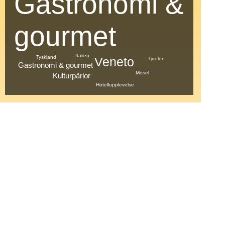
Gastronomi &
gourmet
Italien
Tyskland
Veneto
Tyrolen
Gastronomi & gourmet
Mosel
Kulturpärlor
Hotellupplevelse