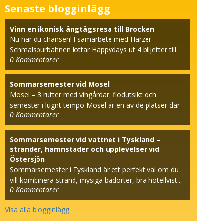
Senaste blogginlägg
Vinn en ikonisk ångtågsresa till Brocken
Nu har du chansen! I samarbete med Harzer
Schmalspurbahnen lottar Happydays ut 4 biljetter till
0
Kommentarer
den beröm...
Sommarsemester vid Mosel
Mosel – 3 rutter med vingårdar, flodutsikt och
semester i lugnt tempo Mosel är en av de platser där
0
Kommentarer
seme...
Sommarsemester vid vattnet i Tyskland –
stränder, hamnstäder och upplevelser vid
Östersjön
Sommarsemester i Tyskland är ett perfekt val om du
vill kombinera strand, mysiga badorter, bra hotellvist...
0
Kommentarer
Visa alla blogginlägg