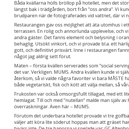
Båda kvällarna hölls bröllop på hotellet, men det stör
längst bak i trädgården, bort från "oss andra". Vi ku
brudparen när de fotograferades vid vattnet, där vi n
Restaurangen gav oss möjlighet att äta utomhus i e
terrassen. En rolig och annorlunda upplevelse, och vi 
andra gäster. Det fanns element och belysning i ora
behaglig. Utsökt vinkort, och vi provade bl.a. ett härl
gott, och definitivt prisvärt. Inne i restaurangen fan
något jag aldrig sett förut.
Maten – första kvällen serverades som "social serving
det var. Verkligen. MUMS. Andra kvällen kunde vi själ
återkom, så vi valde några favoriter vi bara MÅSTE ha
både vegetariskt, fisk och kött att välja mellan, så vå
Frukosten var också omsorgsfullt tillagad, med ett li
hemlagat. Till och med "nutellan" malde man själv a
överraskningar. Även här – MUMS.
Förutom det underbara hotellet provade vi tre golfba
väljer att köra lite söderut hoppas man att gräset ha
tyvärr inte. De tre banorna vi spelade var: GC Altenho