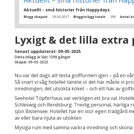
Aktuellt - små historier från Happydays
Blogg skapad:
29-03-2017
Blogginlägg totalt:
299
Antal k
Lyxigt & det lilla extr
Senast uppdaterat: 09-05-2025
Detta inlägg är läst 1398 gånger
Skapat: 09-05-2025
Nu var det dags att testa golfformen igen – på en vårr
Så snart vi såg hotellet tänkte vi: det här måste vi p
inredningen, det utsökta köket – och ett hav av golfb
Seehotel Töpferhaus var verkligen ett bra val. Hotelle
Schleswig och Rendsburg. Trevlig personal, härliga r
sjön Bistensee. Hotellet har en stor egen trädgård 
av eller bara njuta av utsikten.
Mysiga rum med samma vackra inredning och sköna sä