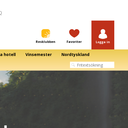
Q
Resklubben
Favoriter
Logga in
a hotell
Vinsemester
Nordtyskland