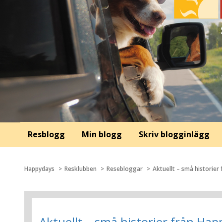
Resblogg
Min blogg
Skriv blogginlägg
Happydays
Resklubben
Resebloggar
Aktuellt – små historier
Aktuellt – små historier från Ha