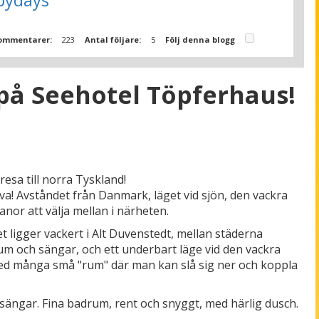
ommentarer:
223
Antal följare:
5
Följ denna blogg
a på Seehotel Töpferhaus!
esa till norra Tyskland!
rova! Avståndet från Danmark, läget vid sjön, den vackra
anor att välja mellan i närheten.
t ligger vackert i Alt Duvenstedt, mellan städerna
um och sängar, och ett underbart läge vid den vackra
med många små "rum" där man kan slå sig ner och koppla
ngar. Fina badrum, rent och snyggt, med härlig dusch.