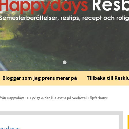
Bloggar som jag prenumerar på
Tillbaka till Resk
 från Happydays
Lyxigt & det lilla extra på Seehotel Töpferhaus!
ppydays