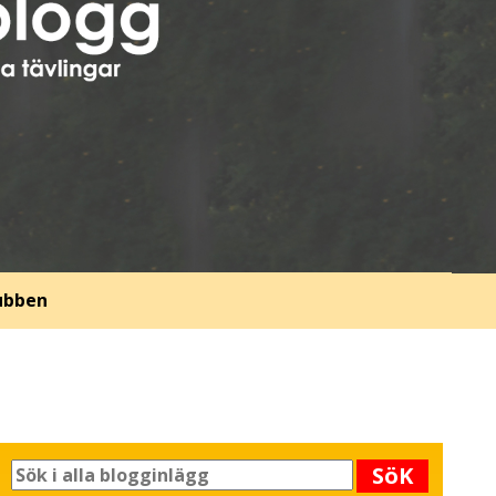
lubben
SöK