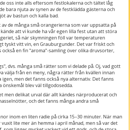
de oss inte alls eftersom festlokalerna och tältet låg
nde bara njuta av synen av de festklädda gästerna och
jöt av bastun och kalla bad.
tt av de många små orangerierna som var uppsatta på
kände att vi kunde ha vår egen lilla fest utan att störa
ngeriet, så när skymningen föll var temperaturen
igt tyskt vitt vin, en Grauburgunder. Det var friskt och
ns också en fin "aroma"-samling över olika druvsorter,
s", dvs. många små rätter som vi delade på. Oj, vad gott
va välja från en meny, några rätter från kvällen innan
 igen, men det fanns också nya alternativ. Det fanns
ra önskemål blev väl tillgodosedda.
tet men delikat urval där allt kändes närproducerat och
v hasselnötter, och det fanns många andra små
nor inom en liten radie på cirka 15–30 minuter. När man
r vuxit lite mer än hemma i april månad, men så var det
f, som ligger mycket vackert vid ett gods, och de stora