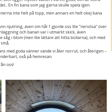
l... En fin bana som jag gärna skulle spela igen.
eenerna inte helt på topp, men annars en helt okej bana
n njutning, även om hål 1 gjorde oss lite "nervösa" över
anläggning och banan var i utmärkt skick, även
såg i blom (men lite lättare att hitta bollarna), och med
 små.
ans med goda vänner vände vi åter norrut, och återigen –
 underbart, oxå på hemresan.
ån oss!